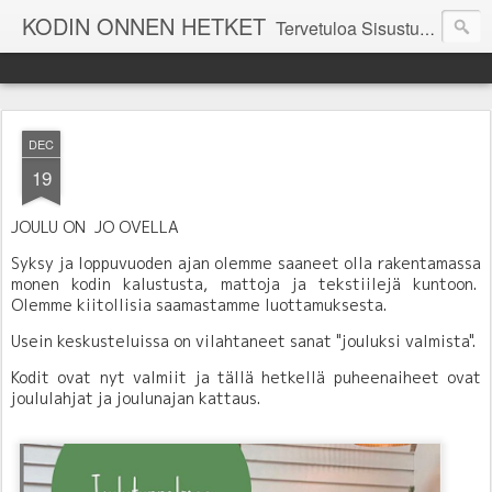
KODIN ONNEN HETKET
Tervetuloa Sisustustalo Kodinonnen "kuulumisia Kodinonnesta" -sivuille. Näillä sivuilla kerromme ajankohtaisia asioita myymälämme tapahtumista. Toivottavasti viihdyt seurassamme!
DEC
19
JOULU ON JO OVELLA
Syksy ja loppuvuoden ajan olemme saaneet olla rakentamassa
monen kodin kalustusta, mattoja ja tekstiilejä kuntoon.
Olemme kiitollisia saamastamme luottamuksesta.
Usein keskusteluissa on vilahtaneet sanat "jouluksi valmista".
Kodit ovat nyt valmiit ja tällä hetkellä puheenaiheet ovat
joululahjat ja joulunajan kattaus.