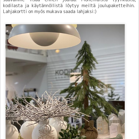
kodilasta ja käytännöllistä löytyy meiltä joulupaketteihin.
Lahjakortti on myös mukava saada lahjaksi:)