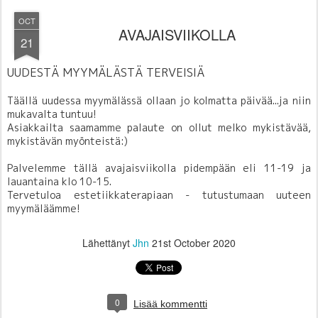
OCT
AVAJAISVIIKOLLA
21
UUDESTÄ MYYMÄLÄSTÄ TERVEISIÄ
Täällä uudessa myymälässä ollaan jo kolmatta päivää...ja niin
mukavalta tuntuu!
Asiakkailta saamamme palaute on ollut melko mykistävää,
mykistävän myönteistä:)
Palvelemme tällä avajaisviikolla pidempään eli 11-19 ja
lauantaina klo 10-15.
Tervetuloa es
tetiikkaterapiaan - tutustumaan uuteen
myymäläämme!
Lähettänyt
Jhn
21st October 2020
0
Lisää kommentti