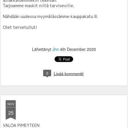
asiakkaidemmekin tekevän.
Tarjoamme maskit niitä tarviseville.
Nähdään uudessa myymälässämme kauppakatu 8.
Olet tervetullut!
Lähettänyt
Jhn
4th December 2020
0
Lisää kommentti
NOV
25
VALOA PIMEYTEEN