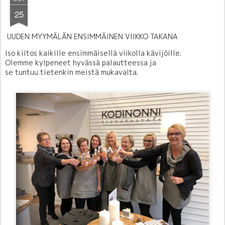
25
UUDEN MYYMÄLÄN ENSIMMÄINEN VIIKKO TAKANA
Iso kiitos kaikille ensimmäisellä viikolla kä
vijöille.
Olemme kylpeneet hyvässä palautteessa ja
s
e tuntuu tietenkin meistä mukavalta.