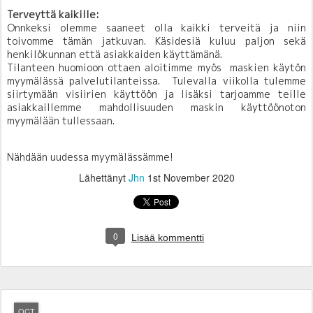
Terveyttä kaikille:
Onnkeksi olemme saaneet olla kaikki terveitä ja niin
toivomme tämän jatkuvan. Käsidesiä
kuluu paljon sekä
henkilökunnan että asiakkaiden käyttämänä.
Tilanteen huomioon ottaen aloitimme myös maskien käytön
myymälässä palvelutilanteissa. Tulevalla viikolla tulemme
siirtymään visiirien käyttöön ja lisäksi tarjoamme teille
asiakkaillemme mahdollisuuden maskin käyttöönoton
myymälään tullessaan.
Nähdään uudessa myymälässämme!
Lähettänyt
Jhn
1st November 2020
0
Lisää kommentti
OCT