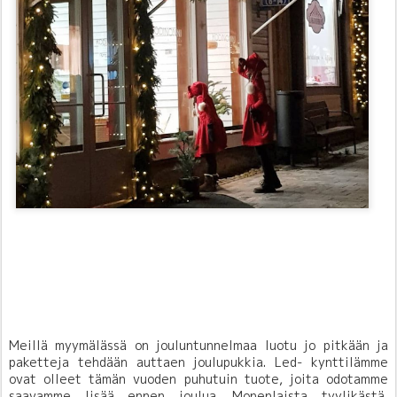
Meillä myymälässä on jouluntunnelmaa luotu jo pitkään ja
paketteja tehdään auttaen joulupukkia. Led- kynttilämme
ovat olleet tämän vuoden puhutuin tuote, joita odotamme
saavamme lisää ennen joulua. Monenlaista tyylikästä,