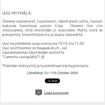
UUSI MYYMÄLÄ:
Olemme maalanneet, tuunanneet, rakentaneet uutta, luoneet
mukavaa tunnelmaa uuteen tilaa. Olemme itse niin
innoissamme, että mielellään jo avaisimme. Mutta vielä on
purkamista, hinnoittelemista ja muuta tekemättä.
Uusi myymälämme avaa ovensa ma 19.10. klo 11.00.
Uusi osoitteemme on Kauppakatu 8 ....vai
rupeammekohan käyttämään osoitetta
"Cameota vastapäätä"? 😊
'Pidetään etäisyyttä ja huolehditaan käsihygieniasta.
Lähettänyt
Jhn
11th October 2020
0
Lisää kommentti