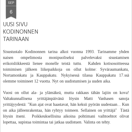
SEP
6
UUSI SIVU
KODINONNEN
TARINAAN
Sisustustalo Kodinonnen tarina alkoi vuonna 1993. Tarinamme yhden
naisen ompelimosta monipuoliseksi palvelevaksi sisustamisen
erikoisliikkeestä lienee monelle teistä tuttu. K
ahden kotisosoitteessa
toimimisen jälkeen l
iikepaikkoja on ollut kolme: Syväraumankatu,
N
ortamonkatu ja Kauppakatu. Nykyisessä tilassa Kauppakatu 17.ssä
olemme toimineet 12 vuotta. Nyt on uudistumisen ja uuden aika.
Vuosi on ollut ala- ja ylämäkeä, mutta rakkaus tähän lajiin on kova!
Valtakunnallisena yrittäjänpäivänä löysin Matti Vanhasen sanoja
yrittäjyydestä: "Kun ajat ovat haastavat, hän keksii pyörän uudestaan... Kun
on aika jälleenrakentaa, hän ryhtyy toimeen. Sellainen on yrittäjä" Tästä
löysin itseni. Poikkeuksellisina aikoina pohtimani vaihtoehtot olivat
lopettaa, supistaa toimintaa tai jatkaa uudistuen. Valinta on tehty.