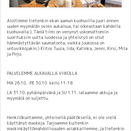
Aloitimme tietenkin ekan aamun kuohuvilla juuri ennen
uuden myymälän ovien aukaisua, tai oikeastaan kahdella
kuohuvalla:). Tämä tiimi on venynyt uskomattomiin
suorituksiin uutta luodessa ja yhteistyö on ollut
hämmästyttävän saumatonta, vaikka joukossa on
untuvikkojakin:) Kiitos Tuula, Iida, Katinka, Jenni, Kirsi, Mila
ja Pirjo.
PALVELEMME ALKAVALLA VIIKOLLA
MA 26.10. -PE 30.10 kello 11-18
LA 31.10. pyhäinpäivänä ja SU 1.11. lataamme akkuja ja
myymälä on suljettu.
Henkilökuntamme, yhteisellä päätöksellä, ei ole vielä
käyttänyt maskeja. Tarjoamme kuitenkin
maskinkäyttömahdollisuuden asiakkaillemme, ja tietenkin