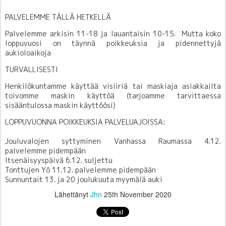
PALVELEMME TÄLLÄ HETKELLÄ
Palvelemme arkisin 11-18 ja lauantaisin 10-15. Mutta koko
loppuvuosi on täynnä poikkeuksia ja pidennettyjä
aukioloaikoja
TURVALLISESTI
Henkilökuntamme käyttää visiiriä tai maskiaja asiakkailta
toivomme maskin käyttöä (tarjoamme tarvittaessa
sisääntulossa maskin käyttöösi)
LOPPUVUONNA POIKKEUKSIA PALVELUAJOISSA:
Jouluvalojen syttyminen Vanhassa Raumassa 4.12.
palvelemme pidempään
Itsenäisyyspäivä 6.12. suljettu
Tonttujen Yö 11.12. palvelemme pidempään
Sunnuntait 13. ja 20 joulukuuta myymälä auki
Lähettänyt
Jhn
25th November 2020