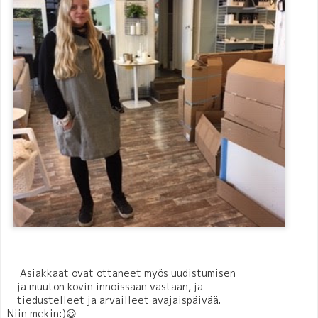
Asiakkaat ovat ottaneet myös uudistumisen
ja muuton kovin innoissaan vastaan, ja
tiedustelleet ja arvailleet avajaispäivää.
Niin mekin:)😃