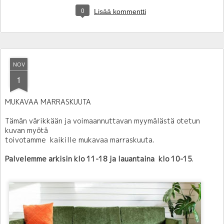
0
Lisää kommentti
NOV
1
MUKAVAA MARRASKUUTA
Tämän värikkään ja voimaannuttavan myymälästä otetun
kuvan myötä
t
oivotamme kaikille mukavaa marraskuuta.
Palvelemme arkisin klo 11-18 ja lauantaina klo 10-15
.