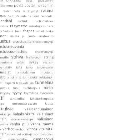
KKIPOIKAESSU
pässi
pääsiäinen
pöytä
pöytäliina
raamiin
siäismuna
rauma
raidat
raita
raitatyynyt
UMA 575
Raumlaine Joul
remontti
endahl
rottinki
ruohonvihreä
räsymatto
stinna
salaatinotin
Sara
shapes
to
Setsi´s baar
sillail oikke
inen
sinistä ja puuta
sisalmatto
sustus
sisustusilta
sisustusmyyjä
ustusneuvonta
ustussuunnittelu
sisustymyyjä
sohva
string
nwille
Stella-tuoli
syksy
nuntaina
sydän
system
gynpääty
tafti
taika
talousvaaka
mijalat
tanskalainen muotoilu
etit
tarjotin
tarjotinpöytä
telttatuoli
tunnelma
tiilitapetti
trek-valaisin
turkis
nustus
tuoli
tuolitarjous
tyyny
istyyny
tyynyliina
työpaikka
ti
tähtikulho
tähtitorkkupeite
age
untenmaa-osasto
Uutta
tuuksia
vaaleanpunainen
vahakankaita
valaisimet
tekaappi
valkoinen
aisin
valelaskoskappa
vanha rauma
vanha puu
ovoima
verhot
vihreä
vita
Vita-
e
verhot.
aisin
vm-carpet
voittajat
voitto
vuoden
vuodesohva
5 sisustusliike