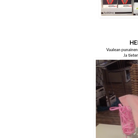
HE
Vaalean punainen
Ja tiet