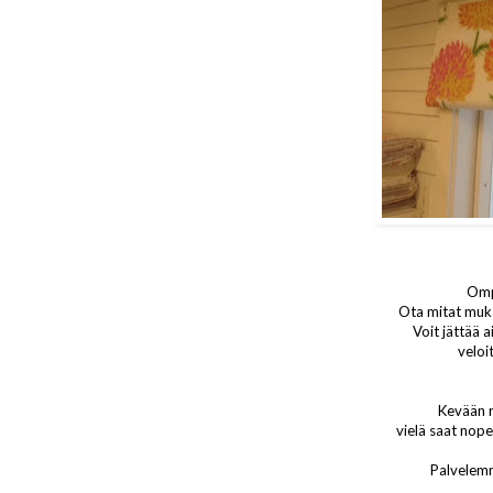
Omp
Ota mitat muka
Voit jättää 
veloi
Kevään r
vielä saat nope
Palvelemm