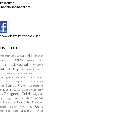
köpostitse
inonni@kodinonni.net
KKÄÄ MEISTÄ FACEBOOKISSA
NNISTEET
aarikka
ale
960-sarja
20 vuotta
anno
artek
i-valaisin
asa
arvonta
asiakasraati
astiasto
kasilta
iat
aukioloajat
avokadopasta
Bass
ach House
block-valaisin
blogi
by lassen
omingville
brodeeraus
igaris
caravaggio
City-kauppiaat
Country French
doba
De Poortere
Design Letters
on
Design Stocholm
Designers Guild
se
designtalo
Englesson
mys
enkeli
Ester&Erik
Eva Solo
tiikkaterapia
Finlayson
Gant
soffat
flamant
flow
Frida
graafiset kuviot
metrinen
Goto