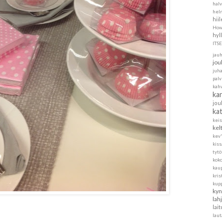
halv
helm
hii
How
hyl
ITS
jau
jou
juh
pal
kah
ka
jou
ka
kei
kel
kev'
kis
tytö
koko
kau
kris
kup
kyn
lah
lait
laut