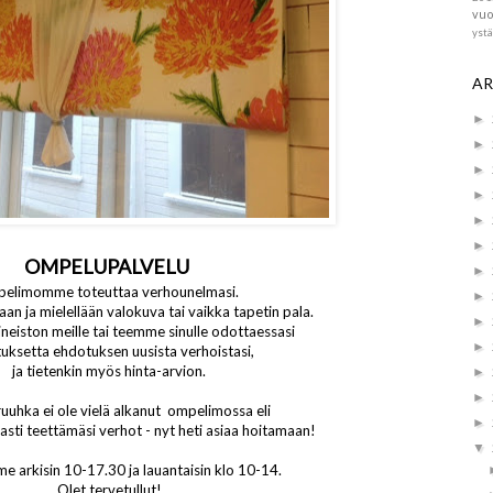
vuo
yst
AR
►
►
►
►
►
►
OMPELUPALVELU
►
elimomme toteuttaa verhounelmasi.
►
an ja mielellään valokuva tai vaikka tapetin pala.
►
aineiston meille tai teemme sinulle odottaessasi
►
tuksetta ehdotuksen uusista verhoistasi,
ja tietenkin myös hinta-arvion.
►
►
uuhka ei ole vielä alkanut ompelimossa eli
►
asti teettämäsi verhot - nyt heti asiaa hoitamaan!
▼
e arkisin 10-17.30 ja lauantaisin klo 10-14.
Olet tervetullut!