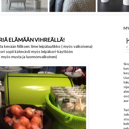
MY
RIÄ ELÄMÄÄN VIHREÄLLÄ!
la kevään fiiliksen: lime leipälaatikko ( myös valkoisena)
kori sopii kätevästi myös leipäkori-käyttöön
( myös musta ja luonnonvalkoinen)
Sis
tun
kes
Uu
lo
sij
ale
oso
aur
Tar
Joh
sis
keh
pal