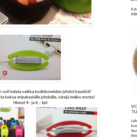
Est
Kli
 voit kelata vaikka kodinkoneiden johdot kauniisti!
a kokoa eripaksuisille johdoille, värejä melko monta!
Hinnat 4.- ja 6 ,- kpl
VO
TU
Läh
tuo
Suo
tie