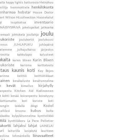
alla
happy lights
hatturasia
Heinäkuu
henkilökunta
ililja
hemmoittele
lenharmaa
hobstar
House Doctor
art Wilson
Ht.colleection
Huonekalut
ly
inventaario
inspitoitua
ENÄISYYSPÄIVÄ
jakelupaikat
jatkoaika
joulu
hemaali
johtokela
joullahja
lukoriste
joulukortit
joulukuusi
annus
JUHLAPUKU
juhlapäivä
velemme
julhajulkaisu
järjestys
vimitta
kakkulapio
kalusteet
nkaita
Karin Blixen
karen blixen
lukoriste
karisma
karttataulu
ttaus
kaunis koti
Kay Bojes
sarinna
keittiö
keittiötikkaat
tainen
kesäkaluste
kesätunnelma
kevät
kirjahylly
t
kimallus
sanpentu
Kitchen Aid
Kodinonnen
t
kohti kesää.
koiranpentu
koiratyyny
lattiamatto
kori
koriste
koti
Koziol
pungin laidalla -blogi
kubus
tallilasi
kruunu
kulta
pikakku
kylpylätunnelma
kynttelikkö
ttilä
kynttiläkoru
La Pere Pelletier
jakortti
lahjaksi
lahjat
LAINELAI
uri
laiturilla
lasipöytä
lauritzon
liinavaatteet
asliina
lehmänkello