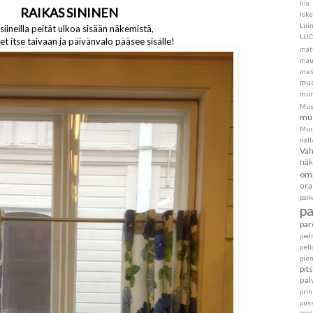
lila
RAIKAS SININEN
loke
Lui
siineilla peität ulkoa sisään näkemistä,
LU
t itse taivaan ja päivänvalo pääsee sisälle!
mat
mau
mes
muo
mur
Mus
mus
Muu
nall
Va
näk
om
ora
pai
p
par
ped
pell
pie
pit
pal
pri
pus