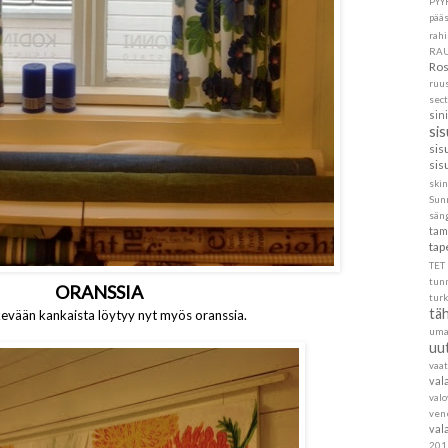
PYY
pää
rahi
RA
Ros
ruu
sec
sin
si
sis
sis
skin
Sun
sän
tam
tap
TET
tun
ORANSSIA
turk
täh
evään kankaista löytyy nyt myös oranssia.
um
uu
vaa
val
val
ven
val
201