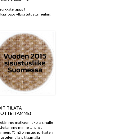
etiikkaterapiaa!
kkaa logoa yllä ja tutustu meihin!
IT TILATA
OTTEITAMME!
etämme matkaennakolla sinulle
tteitamme minne tahansa
meen. Tämä onnistuu parhaiten
dustelemalla ja tilaamalla