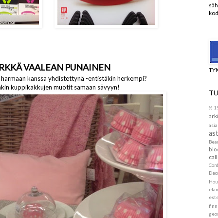
säh
kod
RKKÄ VAALEAN PUNAINEN
TY
 harmaan kanssa yhdistettynä -entistäkin herkempi?
enkin kuppikakkujen muotit samaan sävyyn!
TU
%
1
ark
asia
ast
Be
blo
call
Cor
Dec
Hou
elä
este
finn
geo