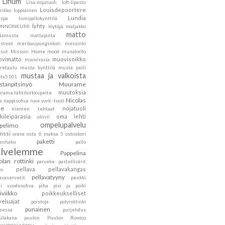
Linum
Lisa-nojatuoli
loft-lipasto
Louisdepoortere
rikko
loppiainen
Lundia
nspa
lumipallokynttilä
lyhty
ONNONKUMI
löytöjä
maljakko
matto
tamusta
mattapinta
steet
merikaupunginkoti
messinki
sut
Missoni Home
mood
munakello
vimatto
muovisoikko
muovirasia
retaulu
musta kynttilä
musta peili
mustaa ja valkoista
ta5101
tanpitsinyö
Muurame
muutoksia
rame.tähtitorkkupeite
Nicolas
e
nappisohva
new york -tuoli
he
nojatuoli
niemen tehtaat
kileipärasia
oma lehti
oliivii
ompelupalvelu
pelimo
nssi
orava
osta 6 maksa 5
ostoskori
paketti
kanhaku
pallo
alvelemme
Pappelina
olan rottinki
parveke
pastellivärit
pellava
pellavakangas
ro
pellavatyyny
avaservetit
penkki
ni vuodesohva
piha
pisi ja poiki
siviikko
poikkeukselliset
veluajat
poistoja
polyrottinki
punainen
nsessa
purjehdus
silakana
puulon
Puulon Rowico