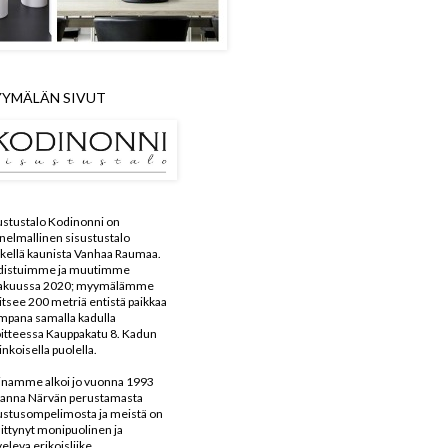
YMÄLÄN SIVUT
ustustalo Kodinonni on
nelmallinen sisustustalo
kellä kaunista Vanhaa Raumaa.
distuimme ja muutimme
kakuussa 2020; myymälämme
aitsee 200 metriä entistä paikkaa
mpana samalla kadulla
itteessa Kauppakatu 8. Kadun
inkoisella puolella.
inamme alkoi jo vuonna 1993
anna Närvän perustamasta
ustusompelimosta ja meistä on
ittynyt monipuolinen ja
veleva erikoisliike.