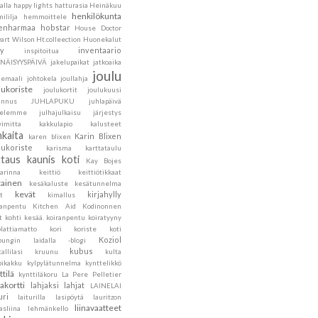
alla
happy lights
hatturasia
Heinäkuu
henkilökunta
ililja
hemmoittele
lenharmaa
hobstar
House Doctor
art Wilson
Ht.colleection
Huonekalut
ly
inventaario
inspitoitua
ENÄISYYSPÄIVÄ
jakelupaikat
jatkoaika
joulu
hemaali
johtokela
joullahja
lukoriste
joulukortit
joulukuusi
annus
JUHLAPUKU
juhlapäivä
velemme
julhajulkaisu
järjestys
vimitta
kakkulapio
kalusteet
nkaita
Karin Blixen
karen blixen
lukoriste
karisma
karttataulu
ttaus
kaunis koti
Kay Bojes
sarinna
keittiö
keittiötikkaat
tainen
kesäkaluste
kesätunnelma
kevät
kirjahylly
t
kimallus
sanpentu
Kitchen Aid
Kodinonnen
t
kohti kesää.
koiranpentu
koiratyyny
lattiamatto
kori
koriste
koti
Koziol
pungin laidalla -blogi
kubus
tallilasi
kruunu
kulta
pikakku
kylpylätunnelma
kynttelikkö
ttilä
kynttiläkoru
La Pere Pelletier
jakortti
lahjaksi
lahjat
LAINELAI
uri
laiturilla
lasipöytä
lauritzon
liinavaatteet
asliina
lehmänkello