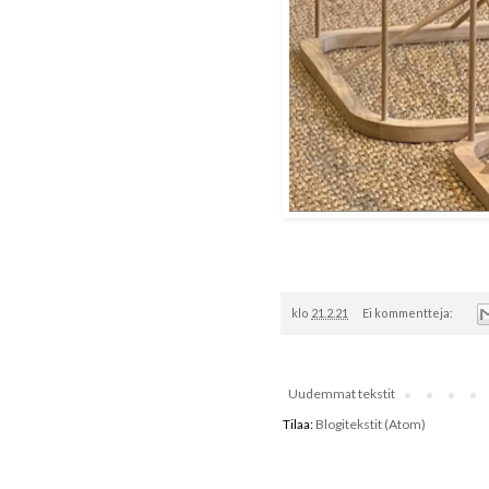
klo
21.2.21
Ei kommentteja:
Uudemmat tekstit
Tilaa:
Blogitekstit (Atom)