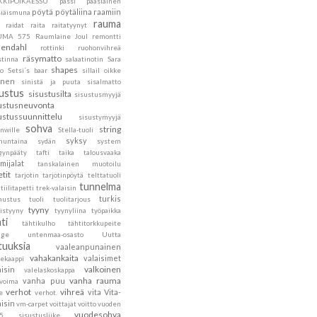
KKIPOIKAESSU
pässi
pääsiäinen
pöytä
pöytäliina
raamiin
siäismuna
rauma
raidat
raita
raitatyynyt
UMA 575
Raumlaine Joul
remontti
endahl
rottinki
ruohonvihreä
räsymatto
stinna
salaatinotin
Sara
shapes
to
Setsi´s baar
sillail oikke
inen
sinistä ja puuta
sisalmatto
sustus
sisustusilta
sisustusmyyjä
ustusneuvonta
ustussuunnittelu
sisustymyyjä
sohva
string
nwille
Stella-tuoli
syksy
nuntaina
sydän
system
gynpääty
tafti
taika
talousvaaka
mijalat
tanskalainen muotoilu
etit
tarjotin
tarjotinpöytä
telttatuoli
tunnelma
tiilitapetti
trek-valaisin
turkis
nustus
tuoli
tuolitarjous
tyyny
istyyny
tyynyliina
työpaikka
ti
tähtikulho
tähtitorkkupeite
age
untenmaa-osasto
Uutta
tuuksia
vaaleanpunainen
vahakankaita
valaisimet
tekaappi
valkoinen
aisin
valelaskoskappa
vanha rauma
vanha puu
ovoima
verhot
vihreä
vita
Vita-
e
verhot.
aisin
vm-carpet
voittajat
voitto
vuoden
vuodesohva
5 sisustusliike