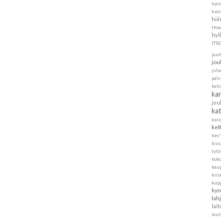
halv
helm
hii
How
hyl
ITS
jau
jou
juh
pal
kah
ka
jou
ka
kei
kel
kev'
kis
tytö
koko
kau
kris
kup
kyn
lah
lait
laut