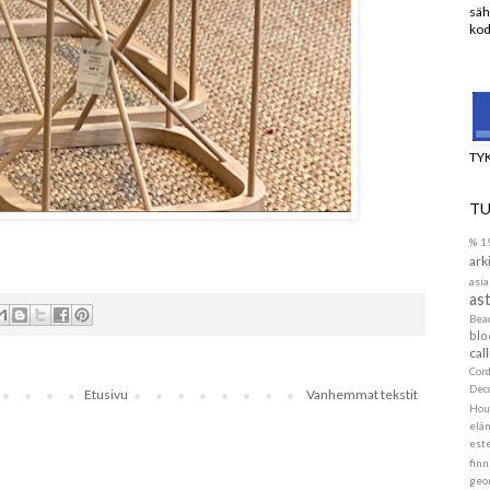
säh
kod
TY
TU
%
1
ark
asia
ast
Be
blo
call
Cor
Dec
Etusivu
Vanhemmat tekstit
Hou
elä
este
finn
geo