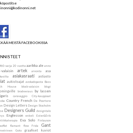
köpostitse
inonni@kodinonni.net
KKÄÄ MEISTÄ FACEBOOKISSA
NNISTEET
aarikka
ale
960-sarja
20 vuotta
anno
artek
i-valaisin
asa
arvonta
asiakasraati
astiasto
kasilta
iat
aukioloajat
avokadopasta
Bass
ach House
block-valaisin
blogi
by lassen
omingville
brodeeraus
igaris
caravaggio
City-kauppiaat
Country French
doba
De Poortere
Design Letters
on
Design Stocholm
Designers Guild
se
designtalo
Englesson
mys
enkeli
Ester&Erik
Eva Solo
tiikkaterapia
Finlayson
Gant
soffat
flamant
flow
Frida
graafiset kuviot
metrinen
Goto