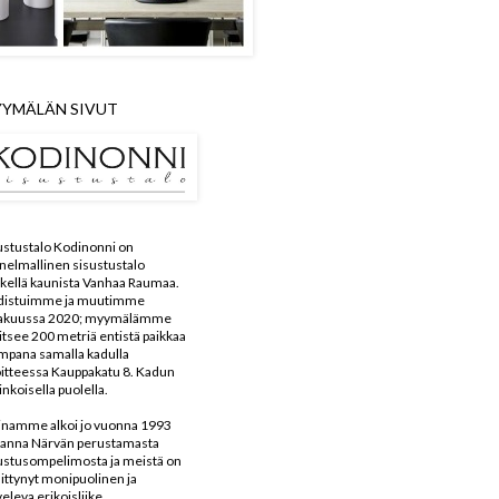
YMÄLÄN SIVUT
ustustalo Kodinonni on
nelmallinen sisustustalo
kellä kaunista Vanhaa Raumaa.
distuimme ja muutimme
kakuussa 2020; myymälämme
aitsee 200 metriä entistä paikkaa
mpana samalla kadulla
itteessa Kauppakatu 8. Kadun
inkoisella puolella.
inamme alkoi jo vuonna 1993
anna Närvän perustamasta
ustusompelimosta ja meistä on
ittynyt monipuolinen ja
veleva erikoisliike.