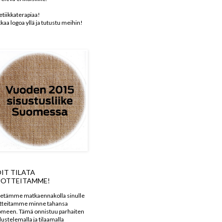
etiikkaterapiaa!
kkaa logoa yllä ja tutustu meihin!
IT TILATA
OTTEITAMME!
etämme matkaennakolla sinulle
tteitamme minne tahansa
meen. Tämä onnistuu parhaiten
dustelemalla ja tilaamalla