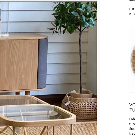
Est
Kli
VO
TU
Läh
tuo
Suo
tie