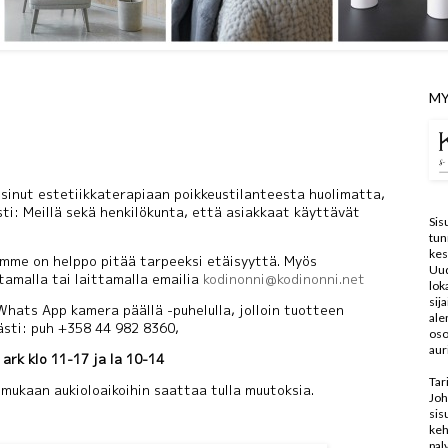
MY
inut estetiikkaterapiaan poikkeustilanteesta huolimatta,
ti: Meillä sekä henkilökunta, että asiakkaat käyttävät
Sis
tun
kes
mme on helppo pitää tarpeeksi etäisyyttä. Myös
Uu
ttamalla tai laittamalla emailia
kodinonni@kodinonni.net
lo
sij
hats App kamera päällä -puhelulla, jolloin tuotteen
ale
sti: puh +358 44 982 8360,
oso
aur
A
ark klo 11-17 ja la 10-14
Tar
mukaan aukioloaikoihin saattaa tulla muutoksia.
Joh
sis
keh
pal