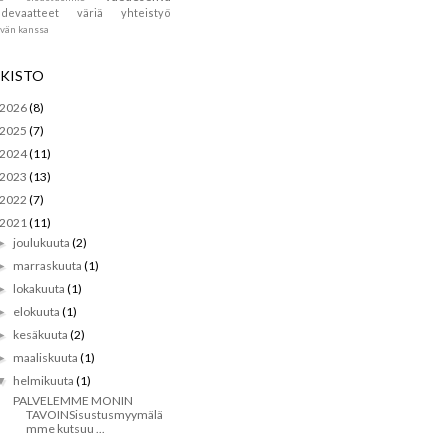
devaatteet
väriä
yhteistyö
ävän kanssa
KISTO
2026
(8)
2025
(7)
2024
(11)
2023
(13)
2022
(7)
2021
(11)
joulukuuta
(2)
►
marraskuuta
(1)
►
lokakuuta
(1)
►
elokuuta
(1)
►
kesäkuuta
(2)
►
maaliskuuta
(1)
►
helmikuuta
(1)
▼
PALVELEMME MONIN
TAVOINSisustusmyymälä
mme kutsuu ...