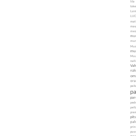
lila
loke
Lui
LU
mat
mau
mes
muo
mur
Mus
mus
Muu
nall
Va
näk
om
ora
pai
p
par
ped
pell
pie
pit
pal
pri
pus