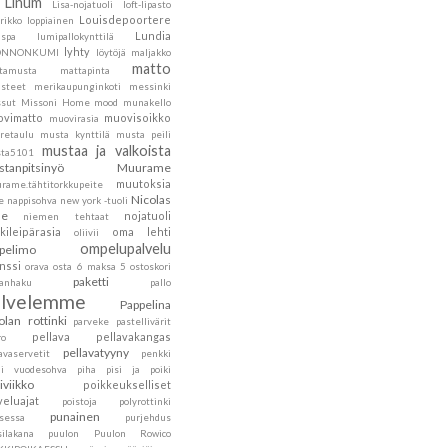
Linum
Lisa-nojatuoli
loft-lipasto
Louisdepoortere
rikko
loppiainen
Lundia
nspa
lumipallokynttilä
lyhty
ONNONKUMI
löytöjä
maljakko
matto
tamusta
mattapinta
steet
merikaupunginkoti
messinki
sut
Missoni Home
mood
munakello
vimatto
muovisoikko
muovirasia
retaulu
musta kynttilä
musta peili
mustaa ja valkoista
ta5101
tanpitsinyö
Muurame
muutoksia
rame.tähtitorkkupeite
Nicolas
e
nappisohva
new york -tuoli
he
nojatuoli
niemen tehtaat
kileipärasia
oma lehti
oliivii
ompelupalvelu
pelimo
nssi
orava
osta 6 maksa 5
ostoskori
paketti
kanhaku
pallo
alvelemme
Pappelina
olan rottinki
parveke
pastellivärit
pellava
pellavakangas
ro
pellavatyyny
avaservetit
penkki
ni vuodesohva
piha
pisi ja poiki
siviikko
poikkeukselliset
veluajat
poistoja
polyrottinki
punainen
nsessa
purjehdus
silakana
puulon
Puulon Rowico