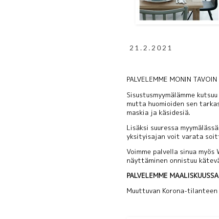
21.2.2021
PALVELEMME MONIN TAVOIN
Sisustusmyymälämme kutsuu s
mutta huomioiden sen tarkas
maskia ja käsidesiä.
Lisäksi suuressa myymälässä
yksityisajan voit varata soi
Voimme palvella sinua myös W
näyttäminen onnistuu kätevä
PALVELEMME MAALISKUUSS
Muuttuvan Korona-tilanteen 