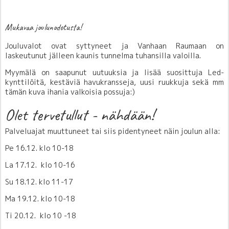
Mukavaa joulunodotusta!
Jouluvalot ovat syttyneet ja Vanhaan Raumaan on
laskeutunut jälleen kaunis tunnelma tuhansilla valoilla.
Myymälä on saapunut uutuuksia ja lisää suosittuja Led-
kynttilöitä, kestäviä havukransseja, uusi ruukkuja sekä mm
tämän kuva ihania valkoisia possuja:)
Olet tervetullut - nähdään!
Palveluajat muuttuneet tai siis pidentyneet näin joulun alla:
Pe 16.12. klo 10-18
La 17.12. klo 10-16
Su 18.12. klo 11-17
Ma 19.12. klo 10-18
Ti 20.12. klo 10 -18