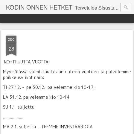
KODIN ONNEN HETKET
Tervetuloa Sisustustalo Kodinonnen "kuulumisia Kodinonnesta" -sivuille. Näillä sivuilla kerromme ajankohtaisia asioita myymälämme tapahtumista. Toivottavasti viihdyt seurassamme!
DEC
28
KOHTI UUTTA VUOTTA!
Myymälässä valmistaudutaan uuteen vuoteen ja palvelemme
poikkeusviikot näin:
TI 27.12. - pe 30.12. palvelemme klo 10-17.
LA 31.12. palvelemme klo 10-14
SU 1.1. suljettu
......................
MA 2.1. suljettu - TEEMME INVENTAARIOTA