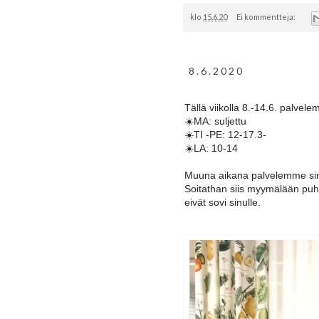
klo
15.6.20
Ei kommentteja:
8.6.2020
Tällä viikolla 8.-14.6. palvel
☀️MA: suljettu
☀️TI -PE: 12-17.3-
☀️LA: 10-14
Muuna aikana palvelemme sinua
Soitathan siis myymälään pu
eivät sovi sinulle.