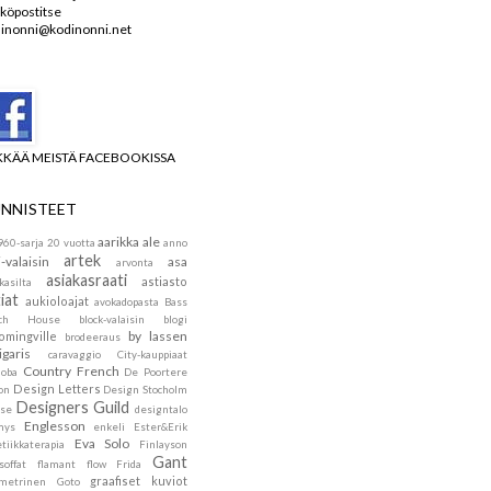
köpostitse
inonni@kodinonni.net
KKÄÄ MEISTÄ FACEBOOKISSA
NNISTEET
aarikka
ale
960-sarja
20 vuotta
anno
artek
i-valaisin
asa
arvonta
asiakasraati
astiasto
kasilta
iat
aukioloajat
avokadopasta
Bass
ach House
block-valaisin
blogi
by lassen
omingville
brodeeraus
igaris
caravaggio
City-kauppiaat
Country French
doba
De Poortere
Design Letters
on
Design Stocholm
Designers Guild
se
designtalo
Englesson
mys
enkeli
Ester&Erik
Eva Solo
tiikkaterapia
Finlayson
Gant
soffat
flamant
flow
Frida
graafiset kuviot
metrinen
Goto