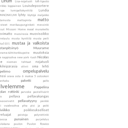
Linum
Lisa-nojatuoli
loft-lipasto
Louisdepoortere
rikko
loppiainen
Lundia
nspa
lumipallokynttilä
lyhty
ONNONKUMI
löytöjä
maljakko
matto
tamusta
mattapinta
steet
merikaupunginkoti
messinki
sut
Missoni Home
mood
munakello
vimatto
muovisoikko
muovirasia
retaulu
musta kynttilä
musta peili
mustaa ja valkoista
ta5101
tanpitsinyö
Muurame
muutoksia
rame.tähtitorkkupeite
Nicolas
e
nappisohva
new york -tuoli
he
nojatuoli
niemen tehtaat
kileipärasia
oma lehti
oliivii
ompelupalvelu
pelimo
nssi
orava
osta 6 maksa 5
ostoskori
paketti
kanhaku
pallo
alvelemme
Pappelina
olan rottinki
parveke
pastellivärit
pellava
pellavakangas
ro
pellavatyyny
avaservetit
penkki
ni vuodesohva
piha
pisi ja poiki
siviikko
poikkeukselliset
veluajat
poistoja
polyrottinki
punainen
nsessa
purjehdus
silakana
puulon
Puulon Rowico