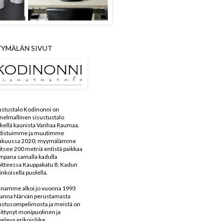
YMÄLÄN SIVUT
ustustalo Kodinonni on
nelmallinen sisustustalo
kellä kaunista Vanhaa Raumaa.
distuimme ja muutimme
kakuussa 2020; myymälämme
aitsee 200 metriä entistä paikkaa
mpana samalla kadulla
itteessa Kauppakatu 8. Kadun
inkoisella puolella.
inamme alkoi jo vuonna 1993
anna Närvän perustamasta
ustusompelimosta ja meistä on
ittynyt monipuolinen ja
veleva erikoisliike.