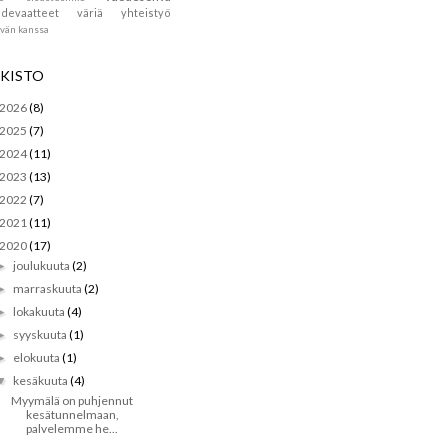
devaatteet
väriä
yhteistyö
ävän kanssa
KISTO
2026
(8)
2025
(7)
2024
(11)
2023
(13)
2022
(7)
2021
(11)
2020
(17)
joulukuuta
(2)
►
marraskuuta
(2)
►
lokakuuta
(4)
►
syyskuuta
(1)
►
elokuuta
(1)
►
kesäkuuta
(4)
▼
Myymälä on puhjennut
kesätunnelmaan,
palvelemme he...