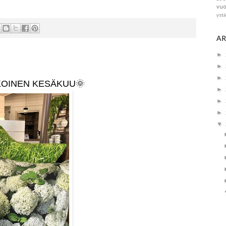
vuo
yst
AR
►
►
►
KOINEN KESÄKUU
🌞
►
►
►
▼