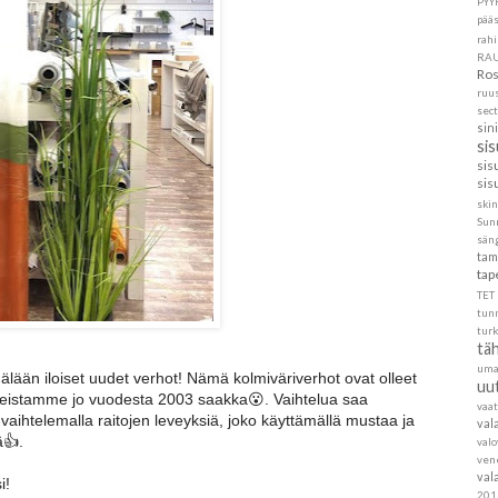
PYY
pää
rahi
RA
Ros
ruu
sec
sin
si
sis
sis
skin
Sun
sän
tam
tap
TET
tun
turk
täh
um
än iloiset uudet verhot! Nämä kolmiväriverhot ovat olleet
uu
leistamme jo vuodesta 2003 saakka😮. Vaihtelua saa
vaa
s, vaihtelemalla raitojen leveyksiä, joko käyttämällä mustaa ja
val
ä👍.
val
ven
val
i!
201