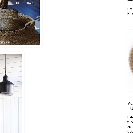
Est
Kli
VO
TU
Läh
tuo
Suo
tie