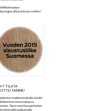
etiikkaterapiaa!
kkaa logoa yllä ja tutustu meihin!
IT TILATA
OTTEITAMME!
etämme matkaennakolla sinulle
tteitamme minne tahansa
meen. Tämä onnistuu parhaiten
dustelemalla ja tilaamalla