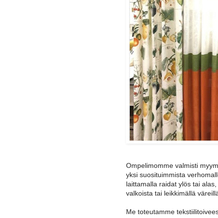
Ompelimomme valmisti myymälä
yksi suosituimmista verhomal
laittamalla raidat ylös tai ala
valkoista tai leikkimällä väreill
Me toteutamme tekstiilitoivees