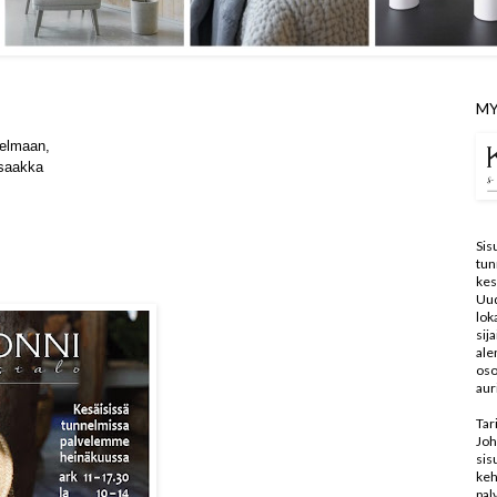
MY
elmaan,
saakka
Sis
tun
kes
Uu
lo
sij
ale
oso
aur
Tar
Joh
sis
keh
pal