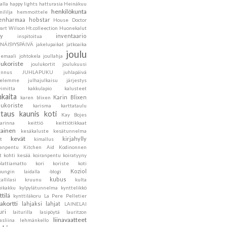
alla
happy lights
hatturasia
Heinäkuu
henkilökunta
ililja
hemmoittele
lenharmaa
hobstar
House Doctor
art Wilson
Ht.colleection
Huonekalut
ly
inventaario
inspitoitua
ENÄISYYSPÄIVÄ
jakelupaikat
jatkoaika
joulu
hemaali
johtokela
joullahja
lukoriste
joulukortit
joulukuusi
annus
JUHLAPUKU
juhlapäivä
velemme
julhajulkaisu
järjestys
vimitta
kakkulapio
kalusteet
nkaita
Karin Blixen
karen blixen
lukoriste
karisma
karttataulu
ttaus
kaunis koti
Kay Bojes
sarinna
keittiö
keittiötikkaat
tainen
kesäkaluste
kesätunnelma
kevät
kirjahylly
t
kimallus
sanpentu
Kitchen Aid
Kodinonnen
t
kohti kesää.
koiranpentu
koiratyyny
lattiamatto
kori
koriste
koti
Koziol
pungin laidalla -blogi
kubus
tallilasi
kruunu
kulta
pikakku
kylpylätunnelma
kynttelikkö
ttilä
kynttiläkoru
La Pere Pelletier
jakortti
lahjaksi
lahjat
LAINELAI
uri
laiturilla
lasipöytä
lauritzon
liinavaatteet
asliina
lehmänkello