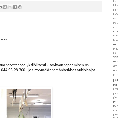
lila
loke
Lui
LU
mat
mau
mes
muo
mur
emme:
Mus
mus
Muu
nall
Va
näk
 tarvittaessa yksilöllisesti - sovitaan tapaaminen 👍.
om
h 044 98 28 360: jos myymälän tämänhetkiset aukioloajat
ora
pai
p
par
ped
pell
pie
pit
pal
pri
pus