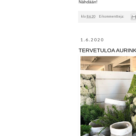
Nähdään!
klo
8.6.20
Ei kommentteja:
1.6.2020
TERVETULOA AURIN