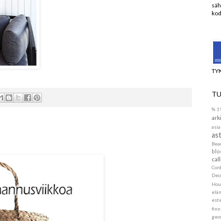
säh
kod
TY
TU
%
1
ark
asia
ast
Be
blo
call
Cor
Dec
Hou
elä
este
finn
geo