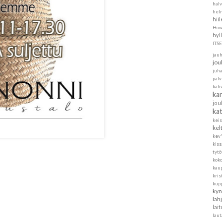
halv
helm
hii
How
hyl
ITS
jau
jou
juh
pal
kah
ka
jou
ka
kei
kel
kev'
kis
tytö
koko
kau
kris
kup
kyn
lah
lait
laut