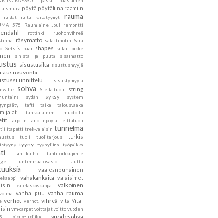
KKIPOIKAESSU
pässi
pääsiäinen
pöytä
pöytäliina
raamiin
siäismuna
rauma
raidat
raita
raitatyynyt
UMA 575
Raumlaine Joul
remontti
endahl
rottinki
ruohonvihreä
räsymatto
stinna
salaatinotin
Sara
shapes
to
Setsi´s baar
sillail oikke
inen
sinistä ja puuta
sisalmatto
sustus
sisustusilta
sisustusmyyjä
ustusneuvonta
ustussuunnittelu
sisustymyyjä
sohva
string
nwille
Stella-tuoli
syksy
nuntaina
sydän
system
gynpääty
tafti
taika
talousvaaka
mijalat
tanskalainen muotoilu
etit
tarjotin
tarjotinpöytä
telttatuoli
tunnelma
tiilitapetti
trek-valaisin
turkis
nustus
tuoli
tuolitarjous
tyyny
istyyny
tyynyliina
työpaikka
ti
tähtikulho
tähtitorkkupeite
age
untenmaa-osasto
Uutta
tuuksia
vaaleanpunainen
vahakankaita
valaisimet
tekaappi
valkoinen
aisin
valelaskoskappa
vanha rauma
vanha puu
ovoima
verhot
vihreä
vita
Vita-
e
verhot.
aisin
vm-carpet
voittajat
voitto
vuoden
vuodesohva
5 sisustusliike