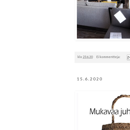
klo
23.6.20
Ei kommentteja:
15.6.2020