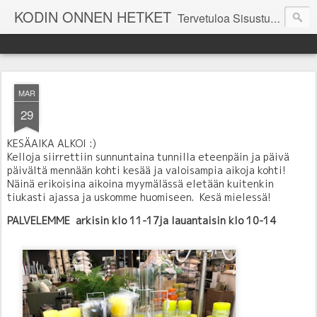
KODIN ONNEN HETKET
Tervetuloa Sisustustalo Kodinonnen "kuulumisia Kodinonnesta" -sivuille. Näillä sivuilla kerromme ajankohtaisia asioita myymälämme tapahtumista. Toivottavasti viihdyt seurassamme!
MAR
29
KESÄAIKA ALKOI :)
Kelloja siirrettiin sunnuntaina tunnilla eteenpäin ja päivä
päivältä mennään kohti kesää ja valoisampia aikoja kohti!
Näinä erikoisina aikoina myymälässä eletään kuitenkin
tiukasti ajassa ja uskomme huomiseen. Kesä mielessä!
PALVELEMME
arkisin klo 11-17ja lauantaisin klo 10-14