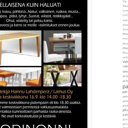
lila
loke
Lui
LU
mat
mau
mes
muo
mur
Mus
mus
Muu
nall
Va
näk
om
ora
pai
p
par
ped
pell
pie
pit
pal
pri
pus