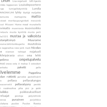
Linum
Lisa-nojatuoli
loft-lipasto
Louisdepoortere
rikko
loppiainen
Lundia
nspa
lumipallokynttilä
lyhty
ONNONKUMI
löytöjä
maljakko
matto
tamusta
mattapinta
steet
merikaupunginkoti
messinki
sut
Missoni Home
mood
munakello
vimatto
muovisoikko
muovirasia
retaulu
musta kynttilä
musta peili
mustaa ja valkoista
ta5101
tanpitsinyö
Muurame
muutoksia
rame.tähtitorkkupeite
Nicolas
e
nappisohva
new york -tuoli
he
nojatuoli
niemen tehtaat
kileipärasia
oma lehti
oliivii
ompelupalvelu
pelimo
nssi
orava
osta 6 maksa 5
ostoskori
paketti
kanhaku
pallo
alvelemme
Pappelina
olan rottinki
parveke
pastellivärit
pellava
pellavakangas
ro
pellavatyyny
avaservetit
penkki
ni vuodesohva
piha
pisi ja poiki
siviikko
poikkeukselliset
veluajat
poistoja
polyrottinki
punainen
nsessa
purjehdus
silakana
puulon
Puulon Rowico