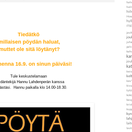
halv
helm
hii
How
hyl
ITS
jau
Tiedätkö
jou
millaisen pöydän haluat,
juh
pal
muttet ole sitä löytänyt?
kah
ka
jou
nna 16.9. on sinun päiväsi!
ka
kei
kel
Tule keskustelamaan
kev'
däntekijä Hannu Lahdenperän kanssa
kis
ästäsi. Hannu paikalla klo 14.00-18.30.
tytö
koko
kau
kris
kup
kyn
lah
lait
laut