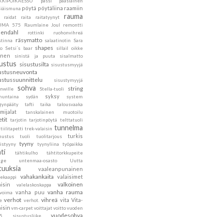
KKIPOIKAESSU
pässi
pääsiäinen
pöytä
pöytäliina
raamiin
siäismuna
rauma
raidat
raita
raitatyynyt
UMA 575
Raumlaine Joul
remontti
endahl
rottinki
ruohonvihreä
räsymatto
stinna
salaatinotin
Sara
shapes
to
Setsi´s baar
sillail oikke
inen
sinistä ja puuta
sisalmatto
sustus
sisustusilta
sisustusmyyjä
ustusneuvonta
ustussuunnittelu
sisustymyyjä
sohva
string
nwille
Stella-tuoli
syksy
nuntaina
sydän
system
gynpääty
tafti
taika
talousvaaka
mijalat
tanskalainen muotoilu
etit
tarjotin
tarjotinpöytä
telttatuoli
tunnelma
tiilitapetti
trek-valaisin
turkis
nustus
tuoli
tuolitarjous
tyyny
istyyny
tyynyliina
työpaikka
ti
tähtikulho
tähtitorkkupeite
age
untenmaa-osasto
Uutta
tuuksia
vaaleanpunainen
vahakankaita
valaisimet
tekaappi
valkoinen
aisin
valelaskoskappa
vanha rauma
vanha puu
ovoima
verhot
vihreä
vita
Vita-
e
verhot.
aisin
vm-carpet
voittajat
voitto
vuoden
vuodesohva
5 sisustusliike