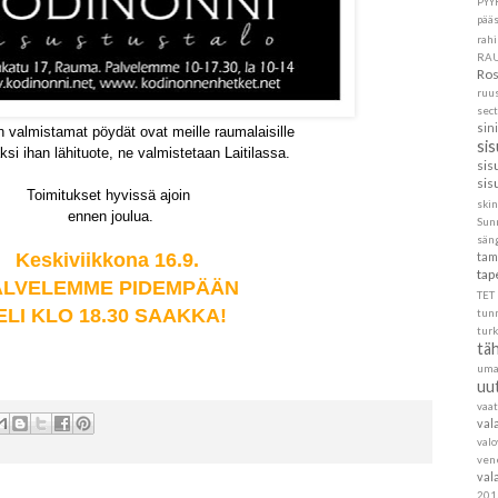
PYY
pää
rahi
RA
Ros
ruu
sec
sin
valmistamat pöydät ovat meille raumalaisille
si
ksi ihan lähituote, ne valmistetaan Laitilassa.
sis
sis
Toimitukset hyvissä ajoin
skin
ennen joulua.
Sun
sän
tam
Keskiviikkona 16.9.
tap
ALVELEMME PIDEMPÄÄN
TET
ELI KLO 18.30 SAAKKA!
tun
turk
täh
um
uu
vaa
val
val
ven
val
201