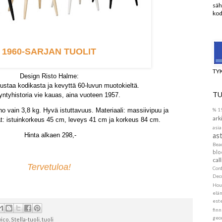
säh
kod
n aivan toisentyyppinen uutuus on
1960-SARJAN TUOLIT
TY
Design Risto Halme:
ustaa kodikasta ja kevyttä 60-luvun muotokieltä.
TU
yntyhistoria vie kauas, aina vuoteen 1957.
ino vain 3,8 kg.
Hyvä istuttavuus. Materiaali: massiivipuu ja
%
1
ark
at: istuinkorkeus 45 cm, leveys 41 cm ja korkeus 84 cm.
asia
Hinta alkaen 298,-
ast
Be
blo
call
Tervetuloa!
Cor
Dec
Hou
elä
este
finn
geo
ico
,
Stella-tuoli
,
tuoli