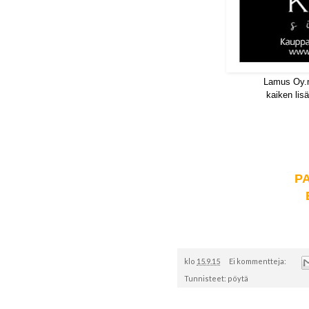
Lamus Oy.n 
kaiken lisä
P
klo
15.9.15
Ei kommentteja:
Tunnisteet:
pöytä