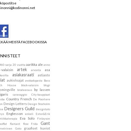
köpostitse
inonni@kodinonni.net
KKÄÄ MEISTÄ FACEBOOKISSA
NNISTEET
aarikka
ale
960-sarja
20 vuotta
anno
artek
i-valaisin
asa
arvonta
asiakasraati
astiasto
kasilta
iat
aukioloajat
avokadopasta
Bass
ach House
block-valaisin
blogi
by lassen
omingville
brodeeraus
igaris
caravaggio
City-kauppiaat
Country French
doba
De Poortere
Design Letters
on
Design Stocholm
Designers Guild
se
designtalo
Englesson
mys
enkeli
Ester&Erik
Eva Solo
tiikkaterapia
Finlayson
Gant
soffat
flamant
flow
Frida
graafiset kuviot
metrinen
Goto