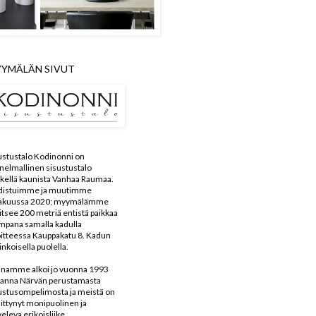
YMÄLÄN SIVUT
ustustalo Kodinonni on
nelmallinen sisustustalo
kellä kaunista Vanhaa Raumaa.
distuimme ja muutimme
kakuussa 2020; myymälämme
aitsee 200 metriä entistä paikkaa
mpana samalla kadulla
itteessa Kauppakatu 8. Kadun
inkoisella puolella.
inamme alkoi jo vuonna 1993
anna Närvän perustamasta
ustusompelimosta ja meistä on
ittynyt monipuolinen ja
veleva erikoisliike.