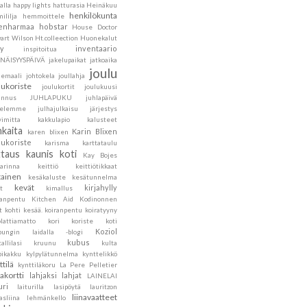
alla
happy lights
hatturasia
Heinäkuu
henkilökunta
ililja
hemmoittele
lenharmaa
hobstar
House Doctor
art Wilson
Ht.colleection
Huonekalut
ly
inventaario
inspitoitua
ENÄISYYSPÄIVÄ
jakelupaikat
jatkoaika
joulu
hemaali
johtokela
joullahja
lukoriste
joulukortit
joulukuusi
annus
JUHLAPUKU
juhlapäivä
velemme
julhajulkaisu
järjestys
vimitta
kakkulapio
kalusteet
nkaita
Karin Blixen
karen blixen
lukoriste
karisma
karttataulu
ttaus
kaunis koti
Kay Bojes
sarinna
keittiö
keittiötikkaat
tainen
kesäkaluste
kesätunnelma
kevät
kirjahylly
t
kimallus
sanpentu
Kitchen Aid
Kodinonnen
t
kohti kesää.
koiranpentu
koiratyyny
lattiamatto
kori
koriste
koti
Koziol
pungin laidalla -blogi
kubus
tallilasi
kruunu
kulta
pikakku
kylpylätunnelma
kynttelikkö
ttilä
kynttiläkoru
La Pere Pelletier
jakortti
lahjaksi
lahjat
LAINELAI
uri
laiturilla
lasipöytä
lauritzon
liinavaatteet
asliina
lehmänkello