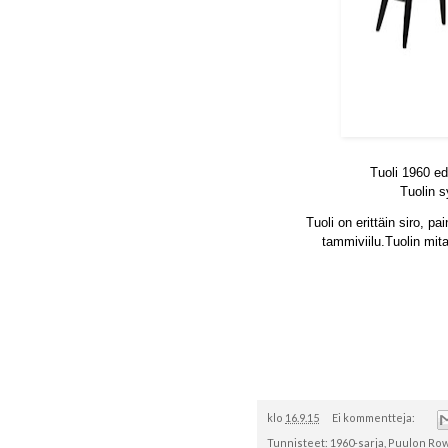
Toine
Tuoli 1960 ed
Tuolin s
Tuoli on erittäin siro, pa
tammiviilu.Tuolin mit
klo
16.9.15
Ei kommentteja:
Tunnisteet:
1960-sarja
,
Puulon Row