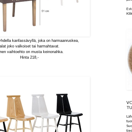
Est
Kli
yhdella kanfassävyllä, joka on harmaanruskea,
jalat joko valkoiset tai harmahtavat.
inen vaihtoehto on musta keinonahka.
Hinta 218,-
VO
TU
Läh
tuo
Suo
tie