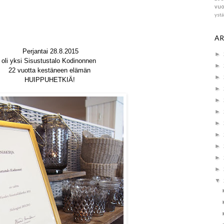
vuo
yst
AR
Perjantai 28.8.2015
►
oli yksi Sisustustalo Kodinonnen
►
22 vuotta kestäneen elämän
►
HUIPPUHETKIÄ!
►
►
►
►
►
►
►
►
▼