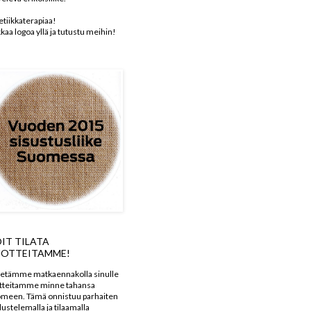
etiikkaterapiaa!
kkaa logoa yllä ja tutustu meihin!
IT TILATA
OTTEITAMME!
etämme matkaennakolla sinulle
tteitamme minne tahansa
meen. Tämä onnistuu parhaiten
dustelemalla ja tilaamalla