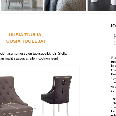
MY
UUSIA TUULIA,
UUSIA TUOLEJA!
en asuntomessujen tuolisuosikki oli Stella.
Sis
lan mallit saapuivat eilen Kodinonneen!
tun
kes
Uu
lo
sij
ale
oso
aur
Tar
Joh
sis
keh
pal