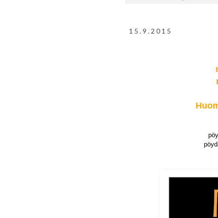
15.9.2015
Huome
pöy
pöyd