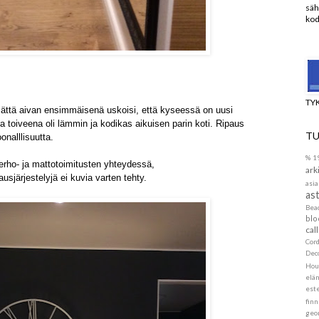
säh
kod
TY
ättä aivan ensimmäisenä uskoisi, että kyseessä on uusi
a toiveena oli lämmin ja kodikas aikuisen parin koti. Ripaus
TU
onalllisuutta.
%
1
erho- ja mattotoimitusten yhteydessä,
ark
ausjärjestelyjä ei kuvia varten tehty.
asia
ast
Be
blo
call
Cor
Dec
Hou
elä
este
finn
geo