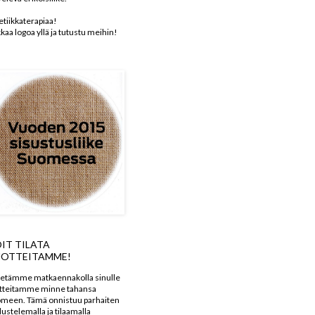
etiikkaterapiaa!
kkaa logoa yllä ja tutustu meihin!
IT TILATA
OTTEITAMME!
etämme matkaennakolla sinulle
tteitamme minne tahansa
meen. Tämä onnistuu parhaiten
dustelemalla ja tilaamalla