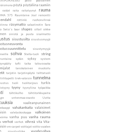
KKIPOIKAESSU
pässi
pääsiäinen
pöytä
pöytäliina
raamiin
siäismuna
rauma
raidat
raita
raitatyynyt
UMA 575
Raumlaine Joul
remontti
endahl
rottinki
ruohonvihreä
räsymatto
stinna
salaatinotin
Sara
shapes
to
Setsi´s baar
sillail oikke
inen
sinistä ja puuta
sisalmatto
sustus
sisustusilta
sisustusmyyjä
ustusneuvonta
ustussuunnittelu
sisustymyyjä
sohva
string
nwille
Stella-tuoli
syksy
nuntaina
sydän
system
gynpääty
tafti
taika
talousvaaka
mijalat
tanskalainen muotoilu
etit
tarjotin
tarjotinpöytä
telttatuoli
tunnelma
tiilitapetti
trek-valaisin
turkis
nustus
tuoli
tuolitarjous
tyyny
istyyny
tyynyliina
työpaikka
ti
tähtikulho
tähtitorkkupeite
age
untenmaa-osasto
Uutta
tuuksia
vaaleanpunainen
vahakankaita
valaisimet
tekaappi
valkoinen
aisin
valelaskoskappa
vanha rauma
vanha puu
ovoima
verhot
vihreä
vita
Vita-
e
verhot.
aisin
vm-carpet
voittajat
voitto
vuoden
vuodesohva
5 sisustusliike