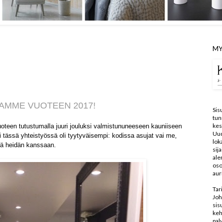
MY
SAMME
VUOTEEN
2017!
Sis
tun
kes
oteen tutustumalla
juuri jouluksi valmistununeeseen kauniiseen
Uu
 tässä yhteistyössä oli tyytyväisempi: kodissa asujat vai me,
lo
tä heidän kanssaan.
sij
ale
oso
aur
Tar
Joh
sis
keh
pal