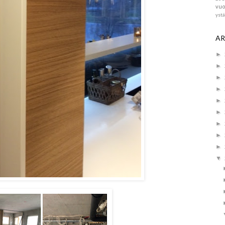
vuo
yst
AR
►
►
►
►
►
►
►
►
►
▼