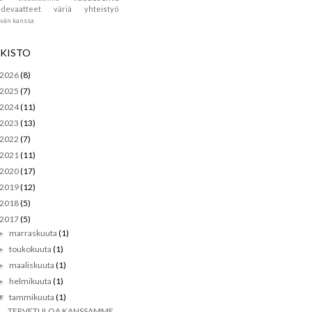
devaatteet
väriä
yhteistyö
ävän kanssa
KISTO
2026
(8)
2025
(7)
2024
(11)
2023
(13)
2022
(7)
2021
(11)
2020
(17)
2019
(12)
2018
(5)
2017
(5)
marraskuuta
(1)
►
toukokuuta
(1)
►
maaliskuuta
(1)
►
helmikuuta
(1)
►
tammikuuta
(1)
▼
TERVETULOA KANSSAMME