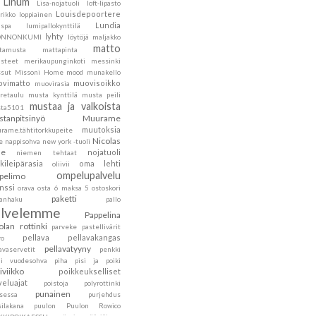
Linum
Lisa-nojatuoli
loft-lipasto
Louisdepoortere
rikko
loppiainen
Lundia
nspa
lumipallokynttilä
lyhty
ONNONKUMI
löytöjä
maljakko
matto
tamusta
mattapinta
steet
merikaupunginkoti
messinki
sut
Missoni Home
mood
munakello
vimatto
muovisoikko
muovirasia
retaulu
musta kynttilä
musta peili
mustaa ja valkoista
ta5101
tanpitsinyö
Muurame
muutoksia
rame.tähtitorkkupeite
Nicolas
e
nappisohva
new york -tuoli
he
nojatuoli
niemen tehtaat
kileipärasia
oma lehti
oliivii
ompelupalvelu
pelimo
nssi
orava
osta 6 maksa 5
ostoskori
paketti
kanhaku
pallo
alvelemme
Pappelina
olan rottinki
parveke
pastellivärit
pellava
pellavakangas
ro
pellavatyyny
avaservetit
penkki
ni vuodesohva
piha
pisi ja poiki
siviikko
poikkeukselliset
veluajat
poistoja
polyrottinki
punainen
nsessa
purjehdus
silakana
puulon
Puulon Rowico