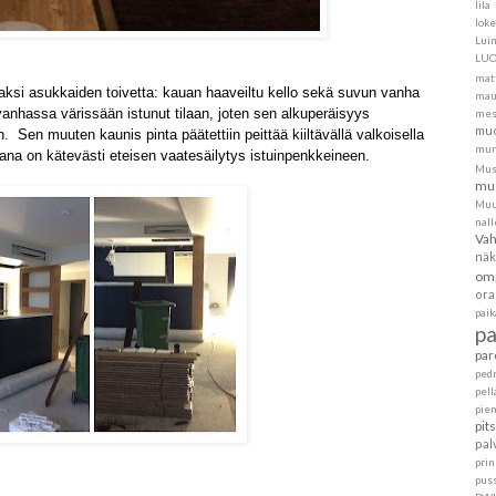
lila
loke
Lui
LU
mat
kaksi asukkai
den toivetta: kauan haaveiltu kello sekä suvun vanha
mau
vanhassa värissään istunut tilaan, joten sen alkuperäisyys
mes
muo
ön. Sen muuten kaunis pinta päätettiin peittää kiiltävällä valkoisella
mur
na on kätevästi eteisen vaatesäilytys istuinpenkkeineen.
Mus
mus
Muu
nall
Va
näk
om
ora
pai
p
par
ped
pell
pie
pit
pal
pri
pus