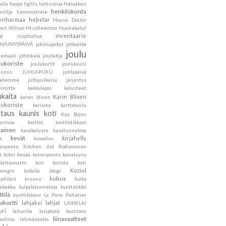
alla
happy lights
hatturasia
Heinäkuu
henkilökunta
ililja
hemmoittele
lenharmaa
hobstar
House Doctor
art Wilson
Ht.colleection
Huonekalut
ly
inventaario
inspitoitua
ENÄISYYSPÄIVÄ
jakelupaikat
jatkoaika
joulu
hemaali
johtokela
joullahja
lukoriste
joulukortit
joulukuusi
annus
JUHLAPUKU
juhlapäivä
velemme
julhajulkaisu
järjestys
vimitta
kakkulapio
kalusteet
nkaita
Karin Blixen
karen blixen
lukoriste
karisma
karttataulu
ttaus
kaunis koti
Kay Bojes
sarinna
keittiö
keittiötikkaat
tainen
kesäkaluste
kesätunnelma
kevät
kirjahylly
t
kimallus
sanpentu
Kitchen Aid
Kodinonnen
t
kohti kesää.
koiranpentu
koiratyyny
lattiamatto
kori
koriste
koti
Koziol
pungin laidalla -blogi
kubus
tallilasi
kruunu
kulta
pikakku
kylpylätunnelma
kynttelikkö
ttilä
kynttiläkoru
La Pere Pelletier
jakortti
lahjaksi
lahjat
LAINELAI
uri
laiturilla
lasipöytä
lauritzon
liinavaatteet
asliina
lehmänkello