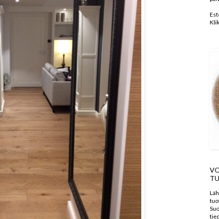
Est
Kli
VO
TU
Läh
tuo
Suo
tie