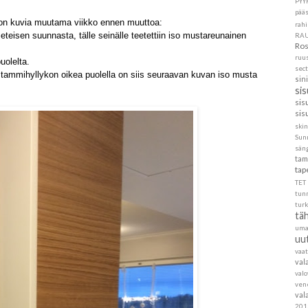
PYY
pää
n kuvia muutama viikko ennen muuttoa:
rahi
eteisen suunnasta, tälle seinälle teetettiin iso mustareunainen
RA
Ros
ruu
uolelta.
sec
tammihyllykon oikea puolella on siis seuraavan kuvan iso musta
sin
si
sis
sis
skin
Sun
sän
tam
tap
TET
tun
turk
täh
um
uu
vaa
val
val
ven
val
201