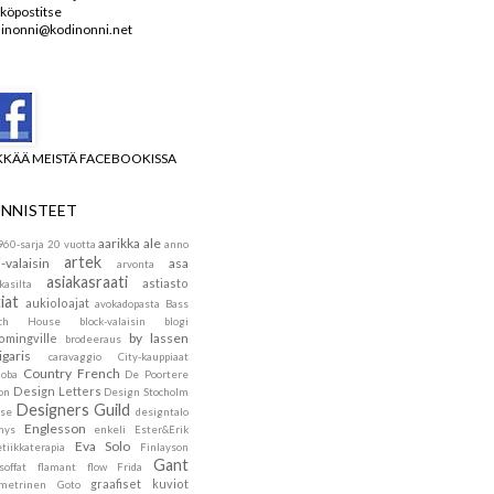
köpostitse
inonni@kodinonni.net
KKÄÄ MEISTÄ FACEBOOKISSA
NNISTEET
aarikka
ale
960-sarja
20 vuotta
anno
artek
i-valaisin
asa
arvonta
asiakasraati
astiasto
kasilta
iat
aukioloajat
avokadopasta
Bass
ach House
block-valaisin
blogi
by lassen
omingville
brodeeraus
igaris
caravaggio
City-kauppiaat
Country French
doba
De Poortere
Design Letters
on
Design Stocholm
Designers Guild
se
designtalo
Englesson
mys
enkeli
Ester&Erik
Eva Solo
tiikkaterapia
Finlayson
Gant
soffat
flamant
flow
Frida
graafiset kuviot
metrinen
Goto