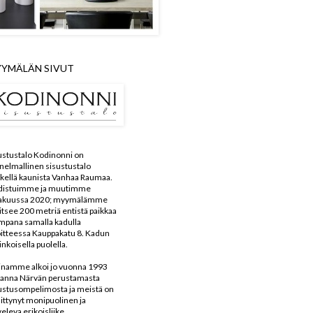
YMÄLÄN SIVUT
ustustalo Kodinonni on
nelmallinen sisustustalo
kellä kaunista Vanhaa Raumaa.
distuimme ja muutimme
kakuussa 2020; myymälämme
aitsee 200 metriä entistä paikkaa
mpana samalla kadulla
itteessa Kauppakatu 8. Kadun
inkoisella puolella.
inamme alkoi jo vuonna 1993
anna Närvän perustamasta
ustusompelimosta ja meistä on
ittynyt monipuolinen ja
veleva erikoisliike.