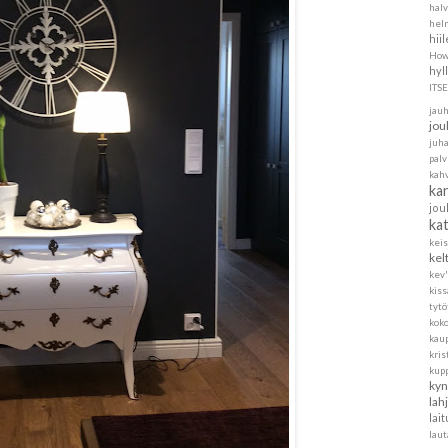
halv
helm
hii
How
hyl
ITS
jau
jou
juh
pal
kah
ka
jou
ka
kei
kel
kev'
kis
tytö
koko
kau
kris
kup
kyn
lah
lait
laut