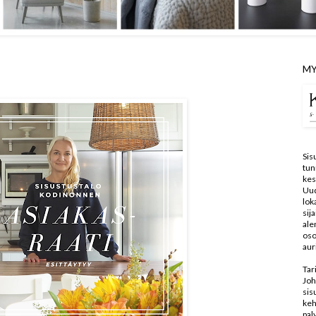
MY
Sis
tun
kes
Uu
lo
sij
ale
oso
aur
Tar
Joh
sis
keh
pal