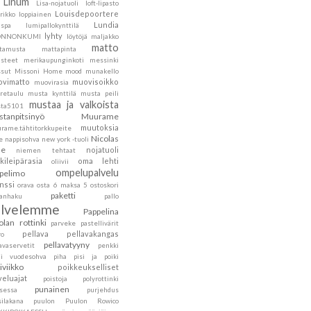
Linum
Lisa-nojatuoli
loft-lipasto
Louisdepoortere
rikko
loppiainen
Lundia
nspa
lumipallokynttilä
lyhty
ONNONKUMI
löytöjä
maljakko
matto
tamusta
mattapinta
steet
merikaupunginkoti
messinki
sut
Missoni Home
mood
munakello
vimatto
muovisoikko
muovirasia
retaulu
musta kynttilä
musta peili
mustaa ja valkoista
ta5101
tanpitsinyö
Muurame
muutoksia
rame.tähtitorkkupeite
Nicolas
e
nappisohva
new york -tuoli
he
nojatuoli
niemen tehtaat
kileipärasia
oma lehti
oliivii
ompelupalvelu
pelimo
nssi
orava
osta 6 maksa 5
ostoskori
paketti
kanhaku
pallo
alvelemme
Pappelina
olan rottinki
parveke
pastellivärit
pellava
pellavakangas
ro
pellavatyyny
avaservetit
penkki
ni vuodesohva
piha
pisi ja poiki
siviikko
poikkeukselliset
veluajat
poistoja
polyrottinki
punainen
nsessa
purjehdus
silakana
puulon
Puulon Rowico