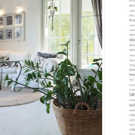
PYY
pää
rahi
RA
Ros
ruu
sec
sin
si
sis
sis
skin
Sun
sän
tam
tap
TET
tun
turk
täh
um
uu
vaa
val
val
ven
val
201