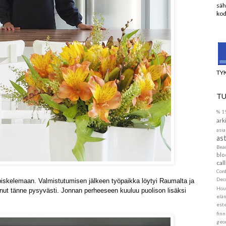
säh
kod
TY
TU
%
1
ark
asia
ast
Be
blo
call
Cor
Dec
piskelemaan. Valmistutumisen jälkeen työpaikka löytyi Raumalta ja
Hou
unut tänne pysyvästi. Jonnan perheeseen kuuluu puolison lisäksi
elä
este
finn
geo