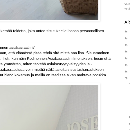
vuo
yst
AR
tekemää taidetta, joka antaa sisutukselle ihanan persoonallisen
►
►
►
nnen asiakasraatiin?
►
aan, että elämässä pitää tehdä sitä mistä saa iloa. Sisustaminen
►
a. Heti, kun näin Kodinonnen Asiakasraadin ilmoituksen, tiesin että
ta ymmärrän, miten tärkeää asiakastyytyväisyyden ja -
►
iakasraadissa voin miettiä näitä asioita sisustusharrastuksen
►
lut hieno kokemus ja meillä on raadissa aivan mahtava porukka.
▼