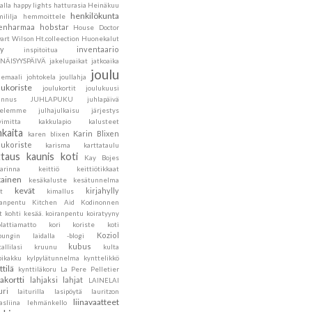
alla
happy lights
hatturasia
Heinäkuu
henkilökunta
ililja
hemmoittele
lenharmaa
hobstar
House Doctor
art Wilson
Ht.colleection
Huonekalut
ly
inventaario
inspitoitua
ENÄISYYSPÄIVÄ
jakelupaikat
jatkoaika
joulu
hemaali
johtokela
joullahja
lukoriste
joulukortit
joulukuusi
annus
JUHLAPUKU
juhlapäivä
velemme
julhajulkaisu
järjestys
vimitta
kakkulapio
kalusteet
nkaita
Karin Blixen
karen blixen
lukoriste
karisma
karttataulu
ttaus
kaunis koti
Kay Bojes
sarinna
keittiö
keittiötikkaat
tainen
kesäkaluste
kesätunnelma
kevät
kirjahylly
t
kimallus
sanpentu
Kitchen Aid
Kodinonnen
t
kohti kesää.
koiranpentu
koiratyyny
lattiamatto
kori
koriste
koti
Koziol
pungin laidalla -blogi
kubus
tallilasi
kruunu
kulta
pikakku
kylpylätunnelma
kynttelikkö
ttilä
kynttiläkoru
La Pere Pelletier
jakortti
lahjaksi
lahjat
LAINELAI
uri
laiturilla
lasipöytä
lauritzon
liinavaatteet
asliina
lehmänkello