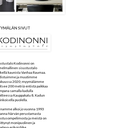
YMÄLÄN SIVUT
ustustalo Kodinonni on
nelmallinen sisustustalo
kellä kaunista Vanhaa Raumaa.
distuimme ja muutimme
kakuussa 2020; myymälämme
aitsee 200 metriä entistä paikkaa
mpana samalla kadulla
itteessa Kauppakatu 8. Kadun
inkoisella puolella.
inamme alkoi jo vuonna 1993
anna Närvän perustamasta
ustusompelimosta ja meistä on
ittynyt monipuolinen ja
veleva erikoisliike.