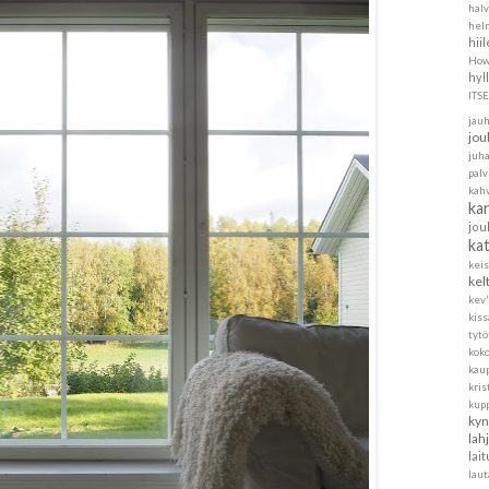
halv
helm
hii
How
hyl
ITS
jau
jou
juh
pal
kah
ka
jou
ka
kei
kel
kev'
kis
tytö
koko
kau
kris
kup
kyn
lah
lait
laut