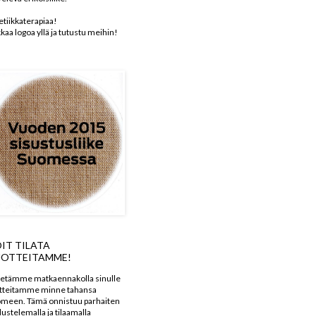
etiikkaterapiaa!
kkaa logoa yllä ja tutustu meihin!
IT TILATA
OTTEITAMME!
etämme matkaennakolla sinulle
tteitamme minne tahansa
meen. Tämä onnistuu parhaiten
dustelemalla ja tilaamalla