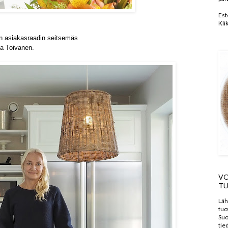
Est
Kli
nen asiakasraadin seitsemäs
na Toivanen.
VO
TU
Läh
tuo
Suo
tie