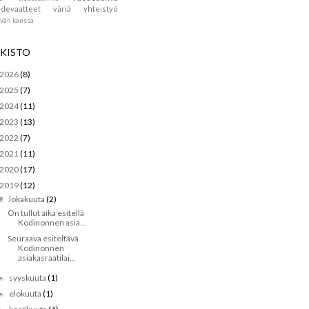
devaatteet
väriä
yhteistyö
ävän kanssa
KISTO
2026
(8)
2025
(7)
2024
(11)
2023
(13)
2022
(7)
2021
(11)
2020
(17)
2019
(12)
lokakuuta
(2)
▼
On tullut aika esitellä
Kodinonnen asia...
Seuraava esiteltävä
Kodinonnen
asiakasraatilai...
syyskuuta
(1)
►
elokuuta
(1)
►