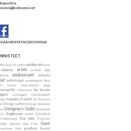
köpostitse
inonni@kodinonni.net
KKÄÄ MEISTÄ FACEBOOKISSA
NNISTEET
aarikka
ale
960-sarja
20 vuotta
anno
artek
i-valaisin
asa
arvonta
asiakasraati
astiasto
kasilta
iat
aukioloajat
avokadopasta
Bass
ach House
block-valaisin
blogi
by lassen
omingville
brodeeraus
igaris
caravaggio
City-kauppiaat
Country French
doba
De Poortere
Design Letters
on
Design Stocholm
Designers Guild
se
designtalo
Englesson
mys
enkeli
Ester&Erik
Eva Solo
tiikkaterapia
Finlayson
Gant
soffat
flamant
flow
Frida
graafiset kuviot
metrinen
Goto