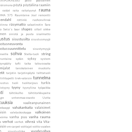
KKIPOIKAESSU
pässi
pääsiäinen
pöytä
pöytäliina
raamiin
siäismuna
rauma
raidat
raita
raitatyynyt
UMA 575
Raumlaine Joul
remontti
endahl
rottinki
ruohonvihreä
räsymatto
stinna
salaatinotin
Sara
shapes
to
Setsi´s baar
sillail oikke
inen
sinistä ja puuta
sisalmatto
sustus
sisustusilta
sisustusmyyjä
ustusneuvonta
ustussuunnittelu
sisustymyyjä
sohva
string
nwille
Stella-tuoli
syksy
nuntaina
sydän
system
gynpääty
tafti
taika
talousvaaka
mijalat
tanskalainen muotoilu
etit
tarjotin
tarjotinpöytä
telttatuoli
tunnelma
tiilitapetti
trek-valaisin
turkis
nustus
tuoli
tuolitarjous
tyyny
istyyny
tyynyliina
työpaikka
ti
tähtikulho
tähtitorkkupeite
age
untenmaa-osasto
Uutta
tuuksia
vaaleanpunainen
vahakankaita
valaisimet
tekaappi
valkoinen
aisin
valelaskoskappa
vanha rauma
vanha puu
ovoima
verhot
vihreä
vita
Vita-
e
verhot.
aisin
vm-carpet
voittajat
voitto
vuoden
vuodesohva
5 sisustusliike