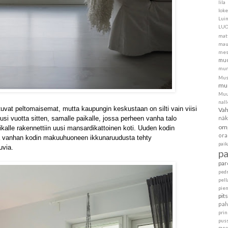
lila
loke
Lui
LU
mat
mau
mes
muo
mur
Mus
mus
Muu
nall
uvat peltomaisemat, mutta kaupungin keskustaan on silti vain viisi
Va
näk
usi vuotta sitten, samalle paikalle, jossa perheen vanha talo
om
paikalle rakennettiin uusi mansardikattoinen koti. Uuden kodin
ora
a vanhan kodin makuuhuoneen ikkunaruudusta tehty
pai
uvia.
p
par
ped
pell
pie
pit
pal
pri
pus