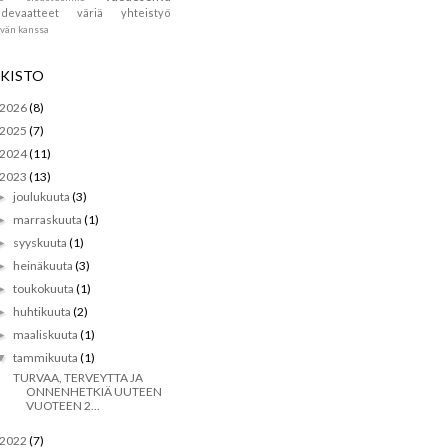
devaatteet
väriä
yhteistyö
ävän kanssa
KISTO
2026
(8)
2025
(7)
2024
(11)
2023
(13)
joulukuuta
(3)
►
marraskuuta
(1)
►
syyskuuta
(1)
►
heinäkuuta
(3)
►
toukokuuta
(1)
►
huhtikuuta
(2)
►
maaliskuuta
(1)
►
tammikuuta
(1)
▼
TURVAA, TERVEYTTA JA
ONNENHETKIÄ UUTEEN
VUOTEEN 2...
2022
(7)