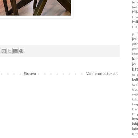
halv
helm
hii
How
hyl
ITS
jau
jou
juh
pal
kah
ka
jou
ka
Etusivu
Vanhemmat tekstit
kei
kel
kev'
kis
tytö
koko
kau
kris
kup
kyn
lah
lait
laut