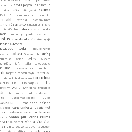
KKIPOIKAESSU
pässi
pääsiäinen
pöytä
pöytäliina
raamiin
siäismuna
rauma
raidat
raita
raitatyynyt
UMA 575
Raumlaine Joul
remontti
endahl
rottinki
ruohonvihreä
räsymatto
stinna
salaatinotin
Sara
shapes
to
Setsi´s baar
sillail oikke
inen
sinistä ja puuta
sisalmatto
sustus
sisustusilta
sisustusmyyjä
ustusneuvonta
ustussuunnittelu
sisustymyyjä
sohva
string
nwille
Stella-tuoli
syksy
nuntaina
sydän
system
gynpääty
tafti
taika
talousvaaka
mijalat
tanskalainen muotoilu
etit
tarjotin
tarjotinpöytä
telttatuoli
tunnelma
tiilitapetti
trek-valaisin
turkis
nustus
tuoli
tuolitarjous
tyyny
istyyny
tyynyliina
työpaikka
ti
tähtikulho
tähtitorkkupeite
age
untenmaa-osasto
Uutta
tuuksia
vaaleanpunainen
vahakankaita
valaisimet
tekaappi
valkoinen
aisin
valelaskoskappa
vanha rauma
vanha puu
ovoima
verhot
vihreä
vita
Vita-
e
verhot.
aisin
vm-carpet
voittajat
voitto
vuoden
vuodesohva
5 sisustusliike