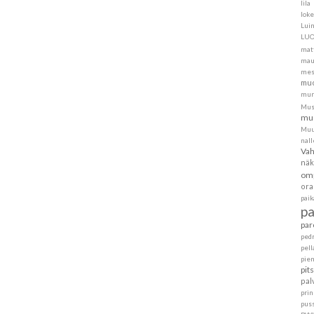
lila
loke
Lui
LU
mat
mau
mes
muo
mur
Mus
mus
Muu
nall
Va
näk
om
ora
pai
p
par
ped
pell
pie
pit
pal
pri
pus