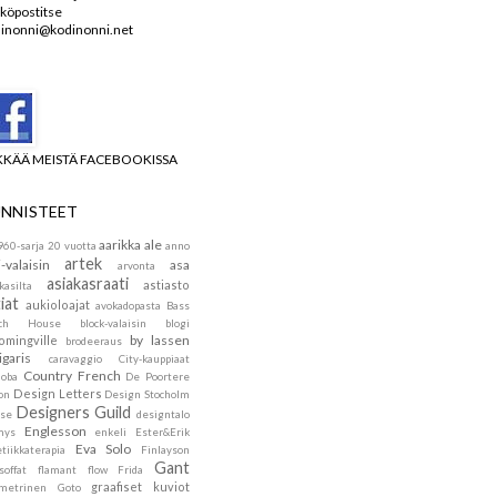
köpostitse
inonni@kodinonni.net
KKÄÄ MEISTÄ FACEBOOKISSA
NNISTEET
aarikka
ale
960-sarja
20 vuotta
anno
artek
i-valaisin
asa
arvonta
asiakasraati
astiasto
kasilta
iat
aukioloajat
avokadopasta
Bass
ach House
block-valaisin
blogi
by lassen
omingville
brodeeraus
igaris
caravaggio
City-kauppiaat
Country French
doba
De Poortere
Design Letters
on
Design Stocholm
Designers Guild
se
designtalo
Englesson
mys
enkeli
Ester&Erik
Eva Solo
tiikkaterapia
Finlayson
Gant
soffat
flamant
flow
Frida
graafiset kuviot
metrinen
Goto