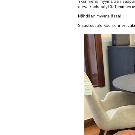
Yksi hieno myymälään saapunu
oleva ruokapöytä. Tummanrus
Nähdään myymälässä!
Sisustustalo Kodinonnen väki