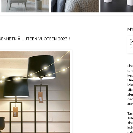
MY
ENHETKIÄ UUTEEN VUOTEEN 2023 !
Sis
tun
kes
Uu
lo
sij
ale
oso
aur
Tar
Joh
sis
keh
pal