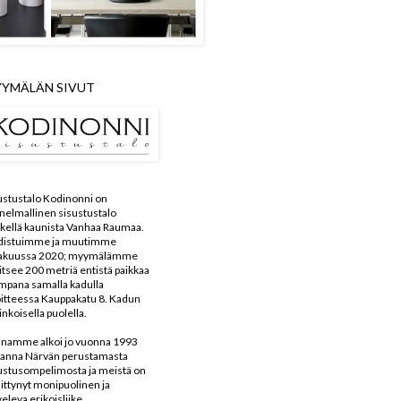
YMÄLÄN SIVUT
ustustalo Kodinonni on
nelmallinen sisustustalo
kellä kaunista Vanhaa Raumaa.
distuimme ja muutimme
kakuussa 2020; myymälämme
aitsee 200 metriä entistä paikkaa
mpana samalla kadulla
itteessa Kauppakatu 8. Kadun
inkoisella puolella.
inamme alkoi jo vuonna 1993
anna Närvän perustamasta
ustusompelimosta ja meistä on
ittynyt monipuolinen ja
veleva erikoisliike.