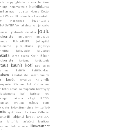
alla
happy lights
hatturasia
Heinäkuu
henkilökunta
ililja
hemmoittele
lenharmaa
hobstar
House Doctor
art Wilson
Ht.colleection
Huonekalut
ly
inventaario
inspitoitua
ENÄISYYSPÄIVÄ
jakelupaikat
jatkoaika
joulu
hemaali
johtokela
joullahja
lukoriste
joulukortit
joulukuusi
annus
JUHLAPUKU
juhlapäivä
velemme
julhajulkaisu
järjestys
vimitta
kakkulapio
kalusteet
nkaita
Karin Blixen
karen blixen
lukoriste
karisma
karttataulu
ttaus
kaunis koti
Kay Bojes
sarinna
keittiö
keittiötikkaat
tainen
kesäkaluste
kesätunnelma
kevät
kirjahylly
t
kimallus
sanpentu
Kitchen Aid
Kodinonnen
t
kohti kesää.
koiranpentu
koiratyyny
lattiamatto
kori
koriste
koti
Koziol
pungin laidalla -blogi
kubus
tallilasi
kruunu
kulta
pikakku
kylpylätunnelma
kynttelikkö
ttilä
kynttiläkoru
La Pere Pelletier
jakortti
lahjaksi
lahjat
LAINELAI
uri
laiturilla
lasipöytä
lauritzon
liinavaatteet
asliina
lehmänkello