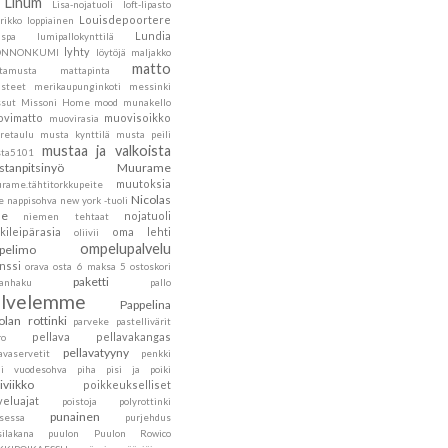
Linum
Lisa-nojatuoli
loft-lipasto
Louisdepoortere
rikko
loppiainen
Lundia
nspa
lumipallokynttilä
lyhty
ONNONKUMI
löytöjä
maljakko
matto
tamusta
mattapinta
steet
merikaupunginkoti
messinki
sut
Missoni Home
mood
munakello
vimatto
muovisoikko
muovirasia
retaulu
musta kynttilä
musta peili
mustaa ja valkoista
ta5101
tanpitsinyö
Muurame
muutoksia
rame.tähtitorkkupeite
Nicolas
e
nappisohva
new york -tuoli
he
nojatuoli
niemen tehtaat
kileipärasia
oma lehti
oliivii
ompelupalvelu
pelimo
nssi
orava
osta 6 maksa 5
ostoskori
paketti
kanhaku
pallo
alvelemme
Pappelina
olan rottinki
parveke
pastellivärit
pellava
pellavakangas
ro
pellavatyyny
avaservetit
penkki
ni vuodesohva
piha
pisi ja poiki
siviikko
poikkeukselliset
veluajat
poistoja
polyrottinki
punainen
nsessa
purjehdus
silakana
puulon
Puulon Rowico