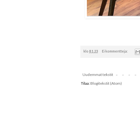
klo
8.1.23
Ei kommentteja:
Uudemmat tekstit
Tilaa:
Blogitekstit (Atom)