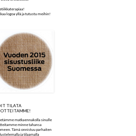
etiikkaterapiaa!
kkaa logoa yllä ja tutustu meihin!
IT TILATA
OTTEITAMME!
etämme matkaennakolla sinulle
tteitamme minne tahansa
meen. Tämä onnistuu parhaiten
dustelemalla ja tilaamalla