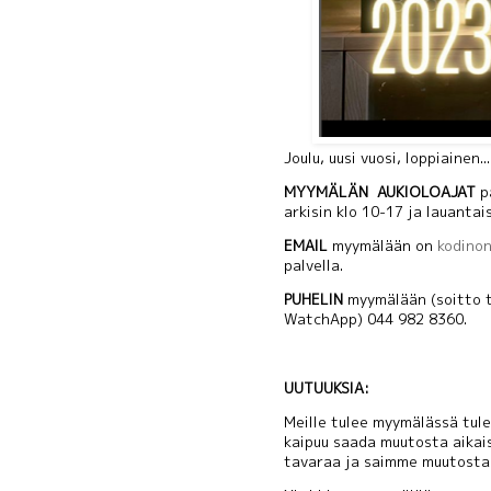
Joulu, uusi vuosi, loppiainen..
MYYMÄLÄN
AUKIOLOAJAT
pa
arkisin klo 10-17 ja lauantai
EMAIL
myymälään on
kodino
palvella.
PUHELIN
myymälään (soitto ta
WatchApp) 044 982 8360.
UUTUUKSIA:
Meille tulee myymälässä tul
kaipuu saada muutosta aikai
tavaraa ja saimme muutosta 