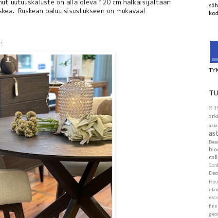
t uutuuskaluste on alla oleva 120 cm halkaisijaltaan
säh
kea. Ruskean paluu sisustukseen on mukavaa!
kod
.
TY
TU
%
1
ark
asia
ast
Be
blo
call
Cor
Dec
Hou
elä
este
finn
geo