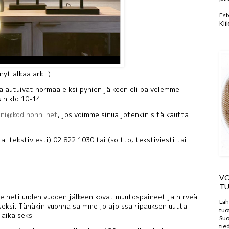
Est
Kli
.nyt alkaa arki:)
lautuivat normaaleiksi pyhien jälkeen eli palvelemme
sin klo 10-14.
nni@kodinonni.net
, jos voimme sinua jotenkin sitä kautta
i tekstiviesti) 02 822 1030 tai (soitto, tekstiviesti tai
VO
TU
ee heti uuden vuoden jälkeen kovat muutospaineet ja hirveä
Läh
seksi. Tänäkin vuonna saimme jo ajoissa ripauksen uutta
tuo
aikaiseksi.
Suo
tie