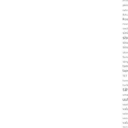
PYY
pää
rahi
RA
Ros
ruu
sec
sin
si
sis
sis
skin
Sun
sän
tam
tap
TET
tun
turk
täh
um
uu
vaa
val
val
ven
val
201