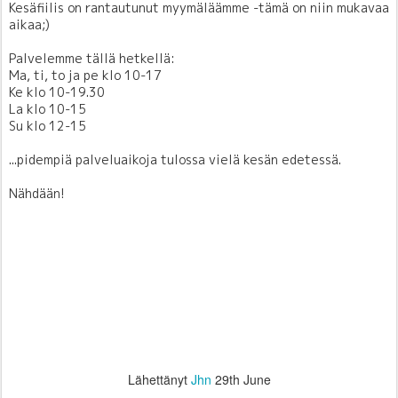
Kesäfiilis on rantautunut myymäläämme -tämä on niin mukavaa
aikaa;)
Palvelemme tällä hetkellä:
Ma, ti, to ja pe klo 10-17
Ke klo 10-19.30
La klo 10-15
Su klo 12-15
...pidempiä palveluaikoja tulossa vielä kesän edetessä.
Nähdään!
Lähettänyt
Jhn
29th June