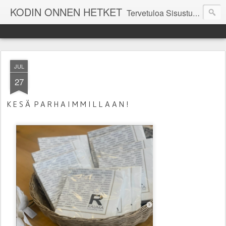
KODIN ONNEN HETKET
Tervetuloa Sisustustalo Kodinonnen "kuulumisia Kodinonnesta" -sivuille. Näillä sivuilla kerromme ajankohtaisia asioita myymälämme tapahtumista. Toivottavasti viihdyt seurassamme!
JUL
27
K E S Ä P A R H A I M M I L L A A N !