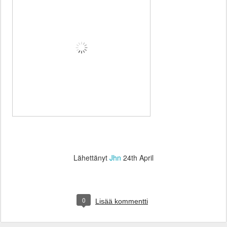
Lähettänyt
Jhn
24th April
0
Lisää kommentti