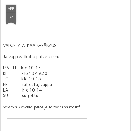
APR
24
VAPUSTA ALKAA KESÄKAUSI
Ja vappuviikolla palvelemme:
MA- TI
klo 10-17
KE
klo 10-19.30
TO
klo 10-16
PE
suljettu, vappu
LA
klo 10-14
SU
suljettu
Mukavia keväisiä päiviä ja tervetuloa meille!