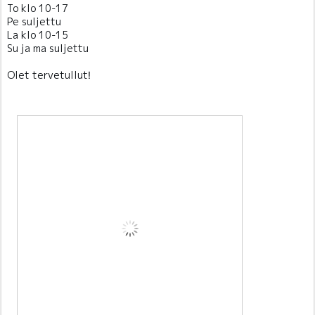
To klo 10-17
Pe suljettu
La klo 10-15
Su ja ma suljettu
Olet tervetullut
!