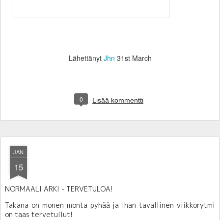
Lähettänyt
Jhn
31st March
0
Lisää kommentti
JAN
15
NORMAALI ARKI - TERVETULOA!
Takana on monen monta pyhää ja ihan tavallinen viikkorytmi
on taas tervetullut!