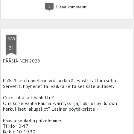
0
Lisää kommentti
MAR
31
PÄÄSIÄINEN 2026
Pääsiäisen tunnelman voi luoda kätevästi kattauksella:
Servetit, höyhenet tai vaikka keltaiset katelautaset.
Onko tuliaiset hankittu?
Olisiko se Vanha Rauma -värityskirja, Lakrids by Bulown
herkulliset lakupallot? Lasinen pöytäkoriste…
Pääsiäisviikolla palvelemme:
Ti klo 10-17
Ke klo 10-19.30