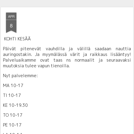
APR
8
KOHTI KESÄÄ
Päivät pitenevät vauhdilla ja välillä saadaan nauttia
auringostakin. Ja myymälässä värit ja raikkaus lisääntyy!
Palveluaikamme ovat taas ns normaalit ja seuraavaksi
muutoksia tulee vapun tienoilla.
Nyt palvelemme:
MA 10-17
TI 10-17
KE 10-19.30
TO 10-17
PE 10-17