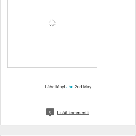
Lähettänyt
Jhn
2nd May
0
Lisää kommentti