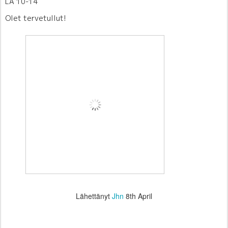
LA 10-14
Olet tervetullut!
Lähettänyt
Jhn
8th April