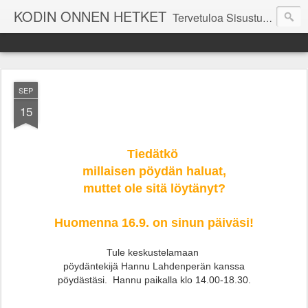
KODIN ONNEN HETKET
Tervetuloa Sisustustalo Kodinonnen "kuulumisia Kodinonnesta" -sivuille. Näillä sivuilla kerromme ajankohtaisia asioita myymälämme tapahtumista. Toivottavasti viihdyt seurassamme!
SEP
15
Tiedätkö
millaisen pöydän haluat,
muttet ole sitä löytänyt?
Huomenna 16.9. on sinun päiväsi!
Tule keskustelamaan
pöydäntekijä Hannu Lahdenperän kanssa
pöydästäsi. Hannu paikalla klo 14.00-18.30.