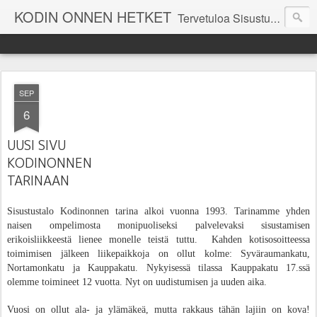
KODIN ONNEN HETKET
Tervetuloa Sisustustalo Kodinonnen "kuulumisia Kodinonnesta" -sivuille. Näillä sivuilla kerromme ajankohtaisia asioita myymälämme tapahtumista. Toivottavasti viihdyt seurassamme!
SEP
6
UUSI SIVU
KODINONNEN
TARINAAN
Sisustustalo Kodinonnen tarina alkoi vuonna 1993. Tarinamme yhden
naisen ompelimosta monipuoliseksi palvelevaksi sisustamisen
erikoisliikkeestä lienee monelle teistä tuttu. K
ahden kotisosoitteessa
toimimisen jälkeen l
iikepaikkoja on ollut kolme: Syväraumankatu,
N
ortamonkatu ja Kauppakatu. Nykyisessä tilassa Kauppakatu 17.ssä
olemme toimineet 12 vuotta. Nyt on uudistumisen ja uuden aika.
Vuosi on ollut ala- ja ylämäkeä, mutta rakkaus tähän lajiin on kova!