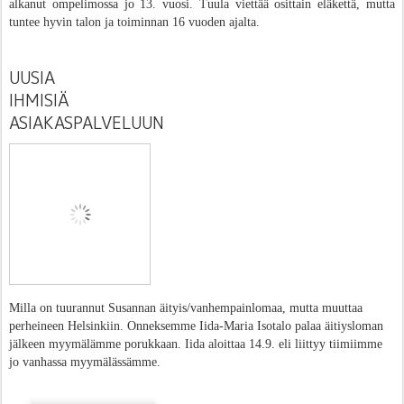
alkanut ompelimossa jo 13. vuosi. Tuula viettää osittain eläkettä, mutta
tuntee hyvin talon ja toiminnan 16 vuoden ajalta.
UUSIA
IHMISIÄ
ASIAKASPALVELUUN
Milla
on tuurannut Susannan äityis/vanhempainlomaa, mutta
muuttaa
perheineen Helsinkiin. O
nneksemme Iida-Maria Isotalo palaa äitiysloman
jälkeen myymälämme porukkaan. Iida aloittaa 14.9. eli liittyy tiimiimme
jo vanhassa myymälässämme.