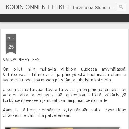
KODIN ONNEN HETKET
Tervetuloa Sisustustalo Kodinonnen "kuulumisia Kodinonnesta" -sivuille. Näillä sivuilla kerromme ajankohtaisia asioita myymälämme tapahtumista. Toivottavasti viihdyt seurassamme!
NOV
25
VALOA PIMEYTEEN
On ollut niin mukavia viikkoja uudessa myymälässä.
Vallitsevasta tilanteesta ja pimeydestä huolimatta olemme
saaneet tuoda iloa monen päivään ja lukuisiin koteihin.
Ulkona sataa taivaan täydeltä vettä ja on pimeää, onneksi on
valojen aika ja voi sytyttää joukon kynttilöitä, käääriytyä
torkkupeitteeseen ja nukahtaa lämpimän peiton alle.
Aamulla jälleen riennämme sytyttämään valot myymälään
ollaksemme valmiina palvelemaan.