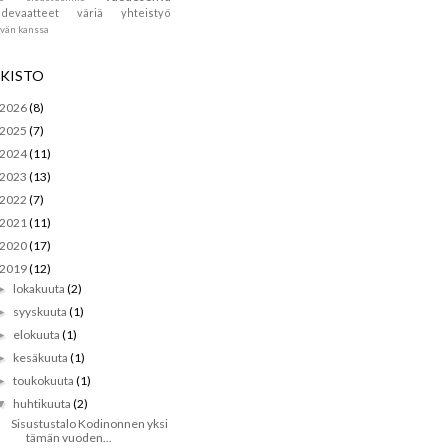
devaatteet
väriä
yhteistyö
ävän kanssa
KISTO
2026
(8)
2025
(7)
2024
(11)
2023
(13)
2022
(7)
2021
(11)
2020
(17)
2019
(12)
lokakuuta
(2)
►
syyskuuta
(1)
►
elokuuta
(1)
►
kesäkuuta
(1)
►
toukokuuta
(1)
►
huhtikuuta
(2)
▼
Sisustustalo Kodinonnen yksi
tämän vuoden...