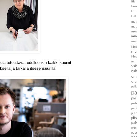
lila
loke
Lui
LU
mat
mau
mes
muo
mur
Mus
mus
Muu
nall
ula toteuttavat edelleenkin
kaikki kauniit
Va
sella ja
tarkalla itsesensuurilla.
näk
om
ora
pai
p
par
ped
pell
pie
pit
pal
pri
pus