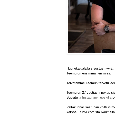
Huonekalualalla sisustusmyyjät 
Teemu on ensimmäinen mies.
Toivotamme Teemun tervetullee
Teemu on 27-vuotias innokas sis
Suositulla
Instagram-Tuoskilla
py
Valtakunnallisesti hän voitti vi
katsoa Etuovi.comista Raumall