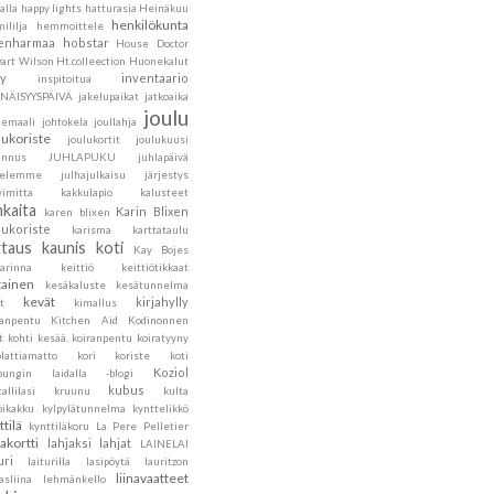
alla
happy lights
hatturasia
Heinäkuu
henkilökunta
ililja
hemmoittele
lenharmaa
hobstar
House Doctor
art Wilson
Ht.colleection
Huonekalut
ly
inventaario
inspitoitua
ENÄISYYSPÄIVÄ
jakelupaikat
jatkoaika
joulu
hemaali
johtokela
joullahja
lukoriste
joulukortit
joulukuusi
annus
JUHLAPUKU
juhlapäivä
velemme
julhajulkaisu
järjestys
vimitta
kakkulapio
kalusteet
nkaita
Karin Blixen
karen blixen
lukoriste
karisma
karttataulu
ttaus
kaunis koti
Kay Bojes
sarinna
keittiö
keittiötikkaat
tainen
kesäkaluste
kesätunnelma
kevät
kirjahylly
t
kimallus
sanpentu
Kitchen Aid
Kodinonnen
t
kohti kesää.
koiranpentu
koiratyyny
lattiamatto
kori
koriste
koti
Koziol
pungin laidalla -blogi
kubus
tallilasi
kruunu
kulta
pikakku
kylpylätunnelma
kynttelikkö
ttilä
kynttiläkoru
La Pere Pelletier
jakortti
lahjaksi
lahjat
LAINELAI
uri
laiturilla
lasipöytä
lauritzon
liinavaatteet
asliina
lehmänkello