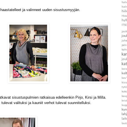
halv
helm
 haastatelleet ja valinneet uuden sisustusmyyjän.
hii
How
hyl
ITS
jau
jou
juh
pal
kah
ka
jou
ka
kei
kel
kev'
kis
tytö
koko
kau
kavat sisustuspulmien ratkaisua edelleenkin Pirjo, Kirsi ja Milla.
kris
 tulevat valituksi ja kauniit verhot tulevat suunnitelluksi.
kup
kyn
lah
lait
laut