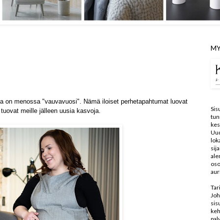
MY
sa on menossa "vauvavuosi". Nämä iloiset perhetapahtumat luovat
Sis
uovat meille jälleen uusia kasvoja
.
tun
kes
Uu
lo
sij
ale
oso
aur
Tar
Joh
sis
keh
pal