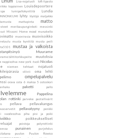
Linum
Lisa-nojatuoli
loft-lipasto
Louisdepoortere
rikko
loppiainen
Lundia
nspa
lumipallokynttilä
lyhty
ONNONKUMI
löytöjä
maljakko
matto
tamusta
mattapinta
steet
merikaupunginkoti
messinki
sut
Missoni Home
mood
munakello
vimatto
muovisoikko
muovirasia
retaulu
musta kynttilä
musta peili
mustaa ja valkoista
ta5101
tanpitsinyö
Muurame
muutoksia
rame.tähtitorkkupeite
Nicolas
e
nappisohva
new york -tuoli
he
nojatuoli
niemen tehtaat
kileipärasia
oma lehti
oliivii
ompelupalvelu
pelimo
nssi
orava
osta 6 maksa 5
ostoskori
paketti
kanhaku
pallo
alvelemme
Pappelina
olan rottinki
parveke
pastellivärit
pellava
pellavakangas
ro
pellavatyyny
avaservetit
penkki
ni vuodesohva
piha
pisi ja poiki
siviikko
poikkeukselliset
veluajat
poistoja
polyrottinki
punainen
nsessa
purjehdus
silakana
puulon
Puulon Rowico