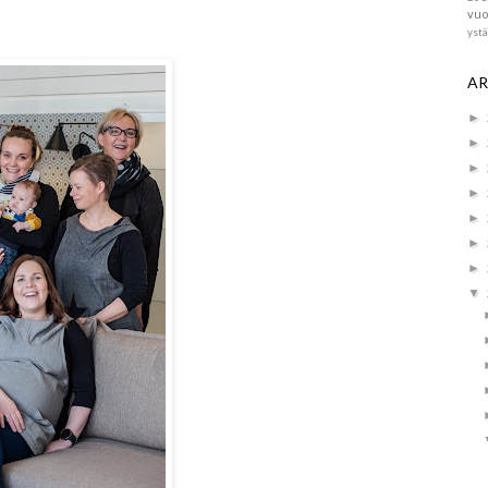
vuo
yst
AR
►
►
►
►
►
►
►
▼