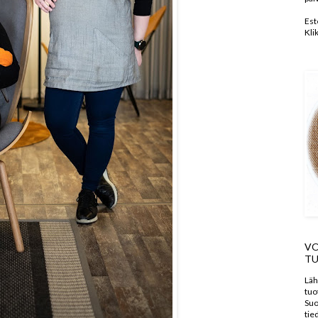
Est
Kli
VO
TU
Läh
tuo
Suo
tie