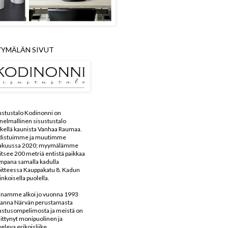
YMÄLÄN SIVUT
ustustalo Kodinonni on
nelmallinen sisustustalo
kellä kaunista Vanhaa Raumaa.
distuimme ja muutimme
kakuussa 2020; myymälämme
aitsee 200 metriä entistä paikkaa
mpana samalla kadulla
itteessa Kauppakatu 8. Kadun
inkoisella puolella.
inamme alkoi jo vuonna 1993
anna Närvän perustamasta
ustusompelimosta ja meistä on
ittynyt monipuolinen ja
veleva erikoisliike.