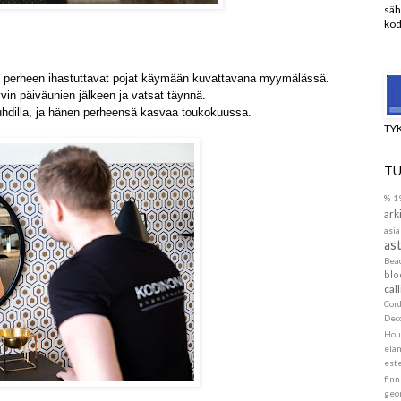
säh
kod
 perheen ihastuttavat pojat käymään kuvattavana myymälässä.
hyvin päiväunien jälkeen ja vatsat täynnä.
auhdilla, ja hänen perheensä kasvaa toukokuussa.
TY
TU
%
1
ark
asia
ast
Be
blo
call
Cor
Dec
Hou
elä
este
finn
geo