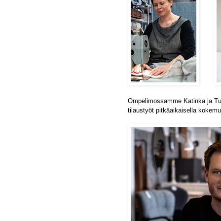
Ompelimossamme
Katinka ja Tu
tilaustyöt
pitkäaikaisella
kokemuk