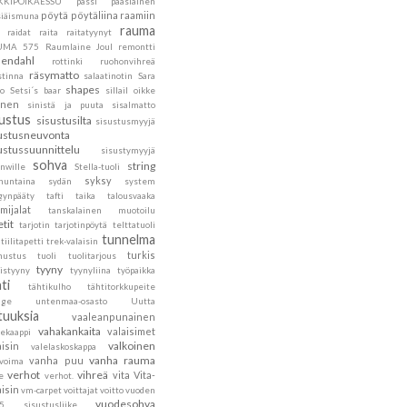
KKIPOIKAESSU
pässi
pääsiäinen
pöytä
pöytäliina
raamiin
siäismuna
rauma
raidat
raita
raitatyynyt
UMA 575
Raumlaine Joul
remontti
endahl
rottinki
ruohonvihreä
räsymatto
stinna
salaatinotin
Sara
shapes
to
Setsi´s baar
sillail oikke
inen
sinistä ja puuta
sisalmatto
sustus
sisustusilta
sisustusmyyjä
ustusneuvonta
ustussuunnittelu
sisustymyyjä
sohva
string
nwille
Stella-tuoli
syksy
nuntaina
sydän
system
gynpääty
tafti
taika
talousvaaka
mijalat
tanskalainen muotoilu
etit
tarjotin
tarjotinpöytä
telttatuoli
tunnelma
tiilitapetti
trek-valaisin
turkis
nustus
tuoli
tuolitarjous
tyyny
istyyny
tyynyliina
työpaikka
ti
tähtikulho
tähtitorkkupeite
age
untenmaa-osasto
Uutta
tuuksia
vaaleanpunainen
vahakankaita
valaisimet
tekaappi
valkoinen
aisin
valelaskoskappa
vanha rauma
vanha puu
ovoima
verhot
vihreä
vita
Vita-
e
verhot.
aisin
vm-carpet
voittajat
voitto
vuoden
vuodesohva
5 sisustusliike