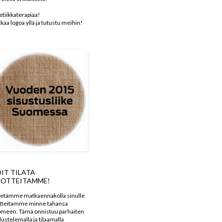
etiikkaterapiaa!
kkaa logoa yllä ja tutustu meihin!
IT TILATA
OTTEITAMME!
etämme matkaennakolla sinulle
tteitamme minne tahansa
meen. Tämä onnistuu parhaiten
dustelemalla ja tilaamalla