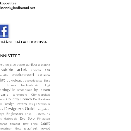
köpostitse
inonni@kodinonni.net
KKÄÄ MEISTÄ FACEBOOKISSA
NNISTEET
aarikka
ale
960-sarja
20 vuotta
anno
artek
i-valaisin
asa
arvonta
asiakasraati
astiasto
kasilta
iat
aukioloajat
avokadopasta
Bass
ach House
block-valaisin
blogi
by lassen
omingville
brodeeraus
igaris
caravaggio
City-kauppiaat
Country French
doba
De Poortere
Design Letters
on
Design Stocholm
Designers Guild
se
designtalo
Englesson
mys
enkeli
Ester&Erik
Eva Solo
tiikkaterapia
Finlayson
Gant
soffat
flamant
flow
Frida
graafiset kuviot
metrinen
Goto