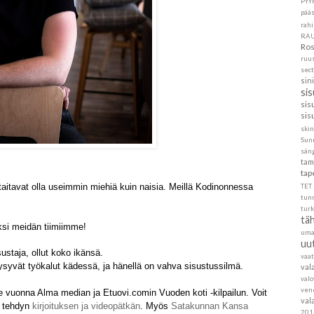
PYY
pää
rahi
RA
Ros
ruu
sec
sin
si
sis
sis
skin
Sun
sän
tam
tap
taitavat olla useimmin miehiä kuin naisia. Meillä Kodinonnessa
TET
tun
turk
täh
ksi meidän tiimiimme!
um
uu
ustaja, ollut koko ikänsä.
vaa
syvät työkalut kädessä, ja hänellä on vahva sisustussilmä.
val
val
ven
ime vuonna Alma median ja Etuovi.comin Vuoden koti -kilpailun. Voit
val
a tehdyn
kirjoituksen ja videopätkän
. Myös
Satakunnan Kansa
201