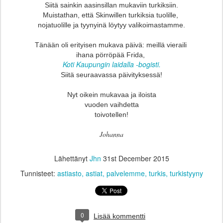
Siitä sainkin aasinsillan mukaviin turkiksiin.
Muistathan, että Skinwillen turkiksia tuolille,
nojatuolille ja tyynyinä löytyy valikoimastamme.
Tänään oli erityisen mukava päivä: meillä vieraili
ihana pörröpää Frida,
Koti Kaupungin laidalla -bogisti.
Siitä seuraavassa päivityksessä!
Nyt oikein mukavaa ja iloista
vuoden vaihdetta
toivotellen!
Johanna
Lähettänyt
Jhn
31st December 2015
Tunnisteet:
astiasto
astiat
palvelemme
turkis
turkistyyny
0
Lisää kommentti