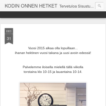
KODIN ONNEN HETKET
Tervetuloa Sisustustalo Kodinonnen "kuulumisia Kodinonnesta" -sivuille. Näillä sivuilla kerromme ajankohtaisia asioita myymälämme tapahtumista. Toivottavasti viihdyt seurassamme!
DEC
31
Vuosi 2015 alkaa olla lopuillaan...
ihanan hektinen vuosi takana ja uusi avoin edessä!
Palvelemme iloisella mielellä tällä viikolla
torstaina klo 10-15 ja lauantaina 10-14.