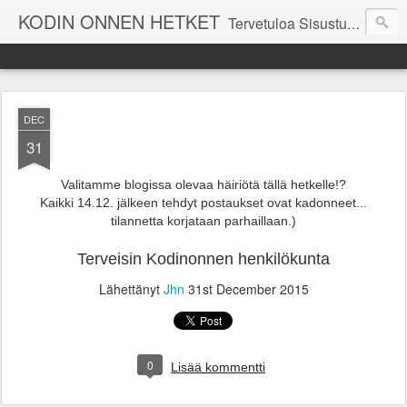
KODIN ONNEN HETKET
Tervetuloa Sisustustalo Kodinonnen "kuulumisia Kodinonnesta" -sivuille. Näillä sivuilla kerromme ajankohtaisia asioita myymälämme tapahtumista. Toivottavasti viihdyt seurassamme!
DEC
31
Valitamme blogissa olevaa häiriötä tällä hetkelle!?
Kaikki 14.12. jälkeen tehdyt postaukset ovat kadonneet...
tilannetta korjataan parhaillaan.)
Terveisin Kodinonnen henkilökunta
Lähettänyt
Jhn
31st December 2015
0
Lisää kommentti