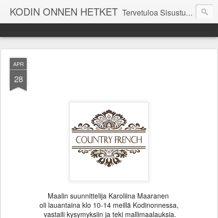
KODIN ONNEN HETKET
Tervetuloa Sisustustalo Kodinonnen "kuulumisia Kodinonnesta" -sivuille. Näillä sivuilla kerromme ajankohtaisia asioita myymälämme tapahtumista. Toivottavasti viihdyt seurassamme!
APR
28
Maalin suunnittelija Karoliina Maaranen
oli lauantaina klo 10-14 meillä Kodinonnessa,
vastaili kysymyksiin ja teki mallimaalauksia.