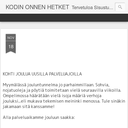
KODIN ONNEN HETKET
Tervetuloa Sisustustalo Kodinonnen "kuulumisia Kodinonnesta" -sivuille. Näillä sivuilla kerromme ajankohtaisia asioita myymälämme tapahtumista. Toivottavasti viihdyt seurassamme!
NOV
18
KOHTI JOULUA UUSILLA PALVELUAJOILLA
Myymälässä jouluntunnelma jo parhaimmillaan. Sohvia,
nojatuoleja ja pöytiä toimitetaan vielä seuraavilla viikoilla.
Ompelimossa häärätään vielä isoja määriä verhoja
jouluksi...eli mukava tekemisen meininki menossa. Tule sinäkin
jakamaan sitä kanssamme!
Alla palveluaikamme jouluun saakka: