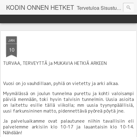
KODIN ONNEN HETKET
Tervetuloa Sisustustalo Kodinonnen "kuulumisia Kodinonnesta" -sivuille. Näillä sivuilla kerromme ajankohtaisia asioita myymälämme tapahtumista. Toivottavasti viihdyt seurassamme!
JAN
10
TURVAA, TERVEYTTÄ ja MUKAVIA HETKIÄ ARKEEN
Vuosi on jo vauhdillaan, pyhiä on vietetty ja arki alkaa.
Myymälässä on joulun tunnelma purettu ja kohti valoisampi
päiviä mennään, toki hyvin talvisin tunnelmin. Uusia asioita
on laitettu esille tällä viikolla; mm uusia tyynynpäällisiä,
uusi farkunsininen matto, pidennettävä pyöreä pöytä jne.
Ja palveluaikamme ovat palautunee niihin tavallisiin eli
palvelemme arkisiin klo 10-17 ja lauantaisin klo 10-14.
Nähdään!