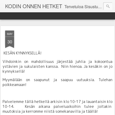
KODIN ONNEN HETKET
Tervetuloa Sisustustalo Kodinonnen "kuulumisia Kodinonnesta" -sivuille. Näillä sivuilla kerromme ajankohtaisia asioita myymälämme tapahtumista. Toivottavasti viihdyt seurassamme!
MAY
30
KESÄN KYNNYKSELLÄ!
Vihdoinkin on mahdollisuus järjestää juhlia ja kokoontua
ystävien ja sukulaisten kanssa. Niin hienoa. Ja kesäkin on jo
kynnyksellä!
Myymälään on saapunut ja saapuu uutuuksia.
Tulehan
poikkeamaan!
Palvelemme tällä hetkellä arkisin klo 10-17 ja lauantaisin klo
10-14. Kesän aikana palveluaikoihin tulee joitakin
muutoksia ja kerromme niistä somekanavilla ja täällä!