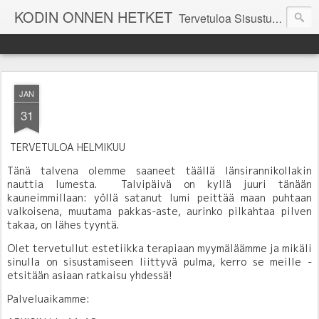
KODIN ONNEN HETKET
Tervetuloa Sisustustalo Kodinonnen "kuulumisia Kodinonnesta" -sivuille. Näillä sivuilla kerromme ajankohtaisia asioita myymälämme tapahtumista. Toivottavasti viihdyt seurassamme!
JAN
31
TERVETULOA HELMIKUU
Tänä talvena olemme saaneet täällä länsirannikollakin
nauttia lumesta. Talvipäivä on kyllä juuri tänään
kauneimmillaan: yöllä satanut lumi peittää maan puhtaan
valkoisena, muutama pakkas-aste, aurinko pilkahtaa pilven
takaa, on lähes tyyntä.
Olet tervetullut estetiikka terapiaan myymäläämme ja mikäli
sinulla on sisustamiseen liittyvä pulma, kerro se meille -
etsitään asiaan ratkaisu yhdessä!
Palveluaikamme: