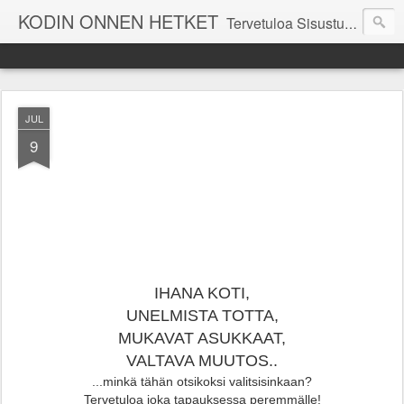
KODIN ONNEN HETKET
Tervetuloa Sisustustalo Kodinonnen "kuulumisia Kodinonnesta" -sivuille. Näillä sivuilla kerromme ajankohtaisia asioita myymälämme tapahtumista. Toivottavasti viihdyt seurassamme!
JUL
9
IHANA KOTI,
UNELMISTA TOTTA,
MUKAVAT ASUKKAAT,
VALTAVA MUUTOS..
...minkä tähän otsikoksi valitsisinkaan?
Tervetuloa joka tapauksessa peremmälle!