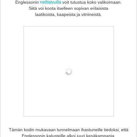
nettisivuilla
Englessonin
voit tutustua koko valikoimaan.
Siitä voi koota itselleen sopivan erilaisista
laatikoista, kaapeista ja vitriineistä.
Tämän kodin mukavaan tunnelmaan
ihastuneille tiedoksi, että
Englessonin kalusteille alkoi juuri kesäkampanja.