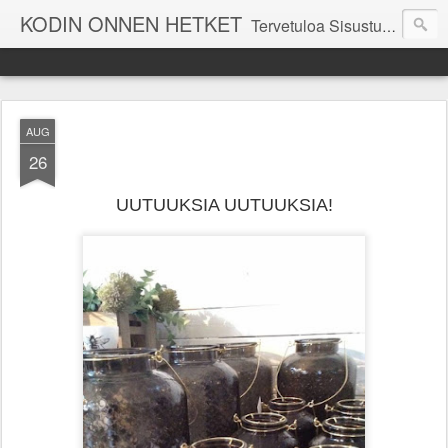
KODIN ONNEN HETKET
Tervetuloa Sisustustalo Kodinonnen "kuulumisia Kodinonnesta" -sivuille. Näillä sivuilla kerromme ajankohtaisia asioita myymälämme tapahtumista. Toivottavasti viihdyt seurassamme!
AUG
26
UUTUUKSIA UUTUUKSIA!