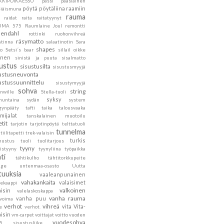
KKIPOIKAESSU
pässi
pääsiäinen
pöytä
pöytäliina
raamiin
siäismuna
rauma
raidat
raita
raitatyynyt
UMA 575
Raumlaine Joul
remontti
endahl
rottinki
ruohonvihreä
räsymatto
stinna
salaatinotin
Sara
shapes
to
Setsi´s baar
sillail oikke
inen
sinistä ja puuta
sisalmatto
sustus
sisustusilta
sisustusmyyjä
ustusneuvonta
ustussuunnittelu
sisustymyyjä
sohva
string
nwille
Stella-tuoli
syksy
nuntaina
sydän
system
gynpääty
tafti
taika
talousvaaka
mijalat
tanskalainen muotoilu
etit
tarjotin
tarjotinpöytä
telttatuoli
tunnelma
tiilitapetti
trek-valaisin
turkis
nustus
tuoli
tuolitarjous
tyyny
istyyny
tyynyliina
työpaikka
ti
tähtikulho
tähtitorkkupeite
age
untenmaa-osasto
Uutta
tuuksia
vaaleanpunainen
vahakankaita
valaisimet
tekaappi
valkoinen
aisin
valelaskoskappa
vanha rauma
vanha puu
ovoima
verhot
vihreä
vita
Vita-
e
verhot.
aisin
vm-carpet
voittajat
voitto
vuoden
vuodesohva
5 sisustusliike