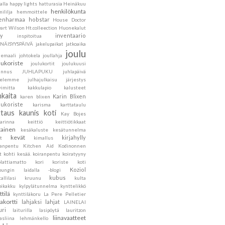
alla
happy lights
hatturasia
Heinäkuu
henkilökunta
ililja
hemmoittele
lenharmaa
hobstar
House Doctor
art Wilson
Ht.colleection
Huonekalut
ly
inventaario
inspitoitua
ENÄISYYSPÄIVÄ
jakelupaikat
jatkoaika
joulu
hemaali
johtokela
joullahja
lukoriste
joulukortit
joulukuusi
annus
JUHLAPUKU
juhlapäivä
velemme
julhajulkaisu
järjestys
vimitta
kakkulapio
kalusteet
nkaita
Karin Blixen
karen blixen
lukoriste
karisma
karttataulu
ttaus
kaunis koti
Kay Bojes
sarinna
keittiö
keittiötikkaat
tainen
kesäkaluste
kesätunnelma
kevät
kirjahylly
t
kimallus
sanpentu
Kitchen Aid
Kodinonnen
t
kohti kesää.
koiranpentu
koiratyyny
lattiamatto
kori
koriste
koti
Koziol
pungin laidalla -blogi
kubus
tallilasi
kruunu
kulta
pikakku
kylpylätunnelma
kynttelikkö
ttilä
kynttiläkoru
La Pere Pelletier
jakortti
lahjaksi
lahjat
LAINELAI
uri
laiturilla
lasipöytä
lauritzon
liinavaatteet
asliina
lehmänkello