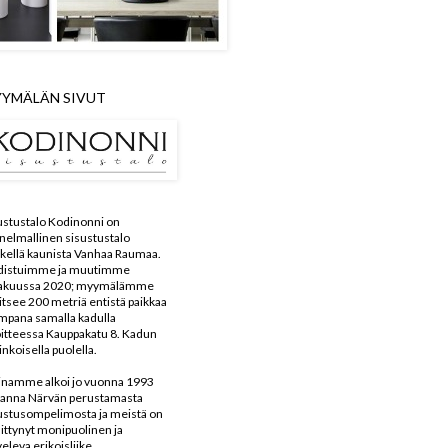
YMÄLÄN SIVUT
ustustalo Kodinonni on
nelmallinen sisustustalo
kellä kaunista Vanhaa Raumaa.
distuimme ja muutimme
kakuussa 2020; myymälämme
aitsee 200 metriä entistä paikkaa
mpana samalla kadulla
itteessa Kauppakatu 8. Kadun
inkoisella puolella.
inamme alkoi jo vuonna 1993
anna Närvän perustamasta
ustusompelimosta ja meistä on
ittynyt monipuolinen ja
veleva erikoisliike.