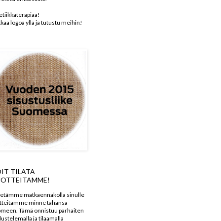
etiikkaterapiaa!
kkaa logoa yllä ja tutustu meihin!
IT TILATA
OTTEITAMME!
etämme matkaennakolla sinulle
tteitamme minne tahansa
meen. Tämä onnistuu parhaiten
dustelemalla ja tilaamalla