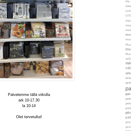
lila
loke
Lui
LU
mat
mau
mes
muo
mur
Mus
mus
Muu
nall
Va
näk
om
ora
pai
p
par
Palvelemme tällä viikolla
ped
ark 10-17.30
pell
la 10-14
pie
pit
Olet tervetullut!
pal
pri
pus