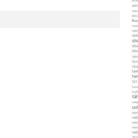
PYY
pää
rahi
RA
Ros
ruu
sec
sin
si
sis
sis
skin
Sun
sän
tam
tap
TET
tun
turk
täh
um
uu
vaa
val
val
ven
val
201