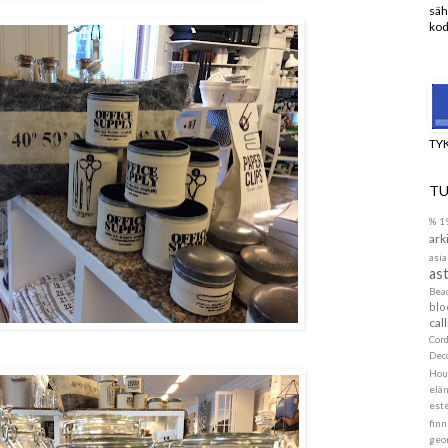
säh
kod
TY
TU
%
1
ark
asia
ast
Be
blo
call
Cor
Dec
Hou
elä
este
finn
geo