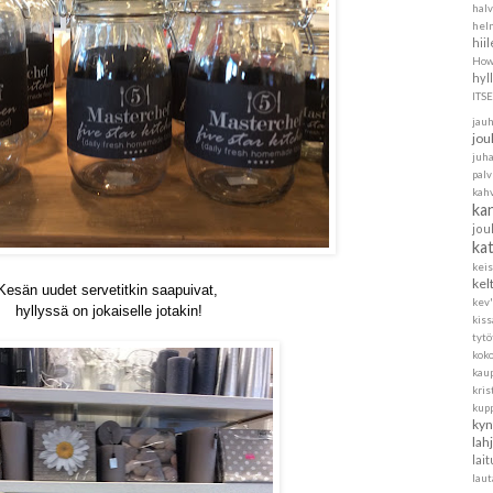
halv
helm
hii
How
hyl
ITS
jau
jou
juh
pal
kah
ka
jou
ka
kei
kel
Kesän uudet servetitkin saapuivat,
kev'
hyllyssä on jokaiselle jotakin!
kis
tytö
koko
kau
kris
kup
kyn
lah
lait
laut