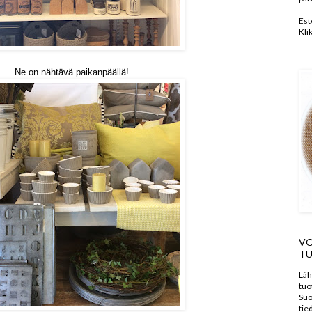
Est
Kli
Ne on nähtävä paikanpäällä!
VO
TU
Läh
tuo
Suo
tie