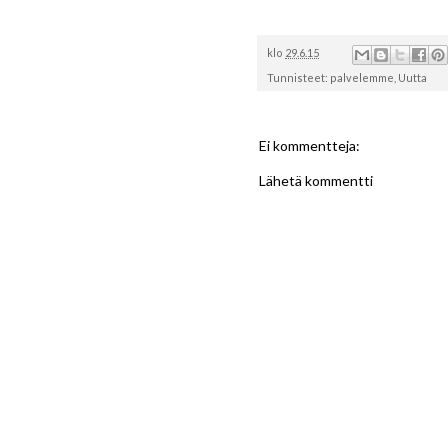
klo
29.6.15
Tunnisteet:
palvelemme
,
Uutta
Ei kommentteja:
Lähetä kommentti