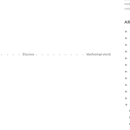
vuo
yst
AR
►
►
►
►
Etusivu
Vanhempi viesti
►
►
►
►
►
►
►
▼