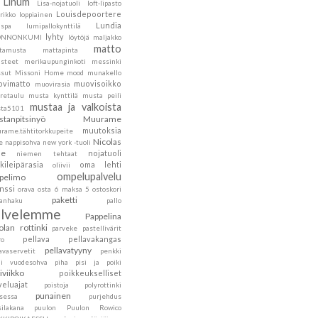
Linum
Lisa-nojatuoli
loft-lipasto
Louisdepoortere
rikko
loppiainen
Lundia
nspa
lumipallokynttilä
lyhty
ONNONKUMI
löytöjä
maljakko
matto
tamusta
mattapinta
steet
merikaupunginkoti
messinki
sut
Missoni Home
mood
munakello
vimatto
muovisoikko
muovirasia
retaulu
musta kynttilä
musta peili
mustaa ja valkoista
ta5101
tanpitsinyö
Muurame
muutoksia
rame.tähtitorkkupeite
Nicolas
e
nappisohva
new york -tuoli
he
nojatuoli
niemen tehtaat
kileipärasia
oma lehti
oliivii
ompelupalvelu
pelimo
nssi
orava
osta 6 maksa 5
ostoskori
paketti
kanhaku
pallo
alvelemme
Pappelina
olan rottinki
parveke
pastellivärit
pellava
pellavakangas
ro
pellavatyyny
avaservetit
penkki
ni vuodesohva
piha
pisi ja poiki
siviikko
poikkeukselliset
veluajat
poistoja
polyrottinki
punainen
nsessa
purjehdus
silakana
puulon
Puulon Rowico