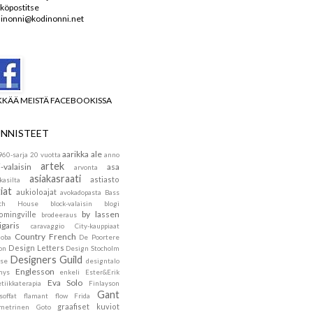
köpostitse
inonni@kodinonni.net
KKÄÄ MEISTÄ FACEBOOKISSA
NNISTEET
aarikka
ale
960-sarja
20 vuotta
anno
artek
i-valaisin
asa
arvonta
asiakasraati
astiasto
kasilta
iat
aukioloajat
avokadopasta
Bass
ach House
block-valaisin
blogi
by lassen
omingville
brodeeraus
igaris
caravaggio
City-kauppiaat
Country French
doba
De Poortere
Design Letters
on
Design Stocholm
Designers Guild
se
designtalo
Englesson
mys
enkeli
Ester&Erik
Eva Solo
tiikkaterapia
Finlayson
Gant
soffat
flamant
flow
Frida
graafiset kuviot
metrinen
Goto