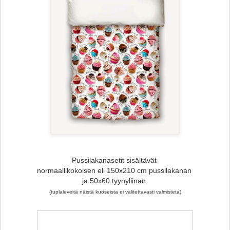
Pussilakanasetit sisältävät
normaallikokoisen eli 150x210 cm pussilakanan
ja 50x60 tyynyliinan.
(tuplaleveitä näistä kuoseista ei valitettavasti valmisteta)