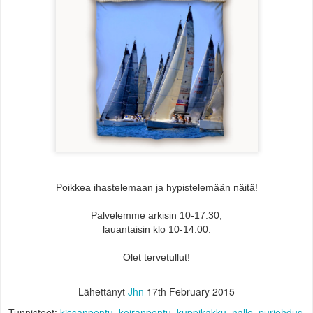
Poikkea ihastelemaan ja hypistelemään näitä!
Palvelemme arkisin 10-17.30,
lauantaisin klo 10-14.00.
Olet tervetullut!
Lähettänyt
Jhn
17th February 2015
Tunnisteet:
kissanpentu
koiranpentu
kuppikakku
nalle
purjehdus