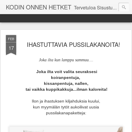
KODIN ONNEN HETKET
Tervetuloa Sisustustalo Kodinonnen "kuulumisia Kodinonnesta" -sivuille. Näillä sivuilla kerromme ajankohtaisia asioita myymälämme tapahtumista. Toivottavasti viihdyt seurassamme!
FEB
IHASTUTTAVIA PUSSILAKANOITA!
17
Joka ilta kun lamppu sammuu....
Joka ilta voit valita seuraksesi
koiranpentuja,
kissanpentuja,
nallen,
tai vaikka kuppikakkuja...ilman kaloreita!
Ilon ja ihastuksen kiljahduksia kuului,
kun myymälän tytöt aukoilivat uusia
pussilakanapaketteja: