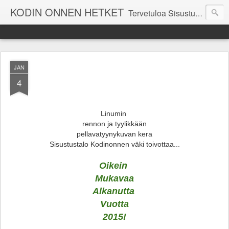
KODIN ONNEN HETKET
Tervetuloa Sisustustalo Kodinonnen "kuulumisia Kodinonnesta" -sivuille. Näillä sivuilla kerromme ajankohtaisia asioita myymälämme tapahtumista. Toivottavasti viihdyt seurassamme!
JAN
4
Linumin
rennon ja tyylikkään
pellavatyynykuvan kera
Sisustustalo Kodinonnen väki toivottaa...
Oikein
Mukavaa
Alkanutta
Vuotta
2015!