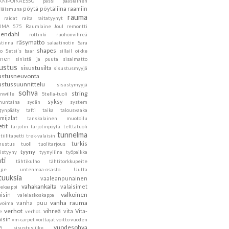
KKIPOIKAESSU
pässi
pääsiäinen
pöytä
pöytäliina
raamiin
siäismuna
rauma
raidat
raita
raitatyynyt
UMA 575
Raumlaine Joul
remontti
endahl
rottinki
ruohonvihreä
räsymatto
stinna
salaatinotin
Sara
shapes
to
Setsi´s baar
sillail oikke
inen
sinistä ja puuta
sisalmatto
sustus
sisustusilta
sisustusmyyjä
ustusneuvonta
ustussuunnittelu
sisustymyyjä
sohva
string
nwille
Stella-tuoli
syksy
nuntaina
sydän
system
gynpääty
tafti
taika
talousvaaka
mijalat
tanskalainen muotoilu
etit
tarjotin
tarjotinpöytä
telttatuoli
tunnelma
tiilitapetti
trek-valaisin
turkis
nustus
tuoli
tuolitarjous
tyyny
istyyny
tyynyliina
työpaikka
ti
tähtikulho
tähtitorkkupeite
age
untenmaa-osasto
Uutta
tuuksia
vaaleanpunainen
vahakankaita
valaisimet
tekaappi
valkoinen
aisin
valelaskoskappa
vanha rauma
vanha puu
ovoima
verhot
vihreä
vita
Vita-
e
verhot.
aisin
vm-carpet
voittajat
voitto
vuoden
vuodesohva
5 sisustusliike