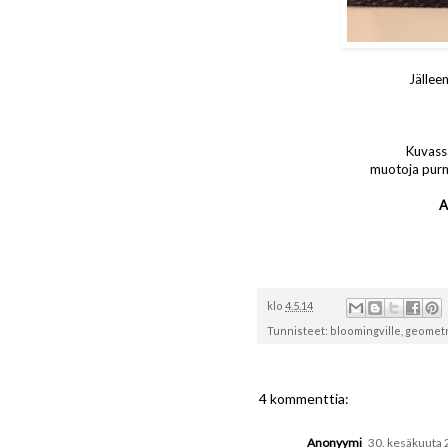
Jällee
Kuvassa
muotoja purnu
A
klo
4.5.14
Tunnisteet:
bloomingville
,
geomet
4 kommenttia:
Anonyymi
30. kesäkuuta 