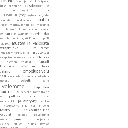
Linum
Lisa-nojatuoli
loft-lipasto
Louisdepoortere
rikko
loppiainen
Lundia
nspa
lumipallokynttilä
lyhty
ONNONKUMI
löytöjä
maljakko
matto
tamusta
mattapinta
steet
merikaupunginkoti
messinki
sut
Missoni Home
mood
munakello
vimatto
muovisoikko
muovirasia
retaulu
musta kynttilä
musta peili
mustaa ja valkoista
ta5101
tanpitsinyö
Muurame
muutoksia
rame.tähtitorkkupeite
Nicolas
e
nappisohva
new york -tuoli
he
nojatuoli
niemen tehtaat
kileipärasia
oma lehti
oliivii
ompelupalvelu
pelimo
nssi
orava
osta 6 maksa 5
ostoskori
paketti
kanhaku
pallo
alvelemme
Pappelina
olan rottinki
parveke
pastellivärit
pellava
pellavakangas
ro
pellavatyyny
avaservetit
penkki
ni vuodesohva
piha
pisi ja poiki
siviikko
poikkeukselliset
veluajat
poistoja
polyrottinki
punainen
nsessa
purjehdus
silakana
puulon
Puulon Rowico