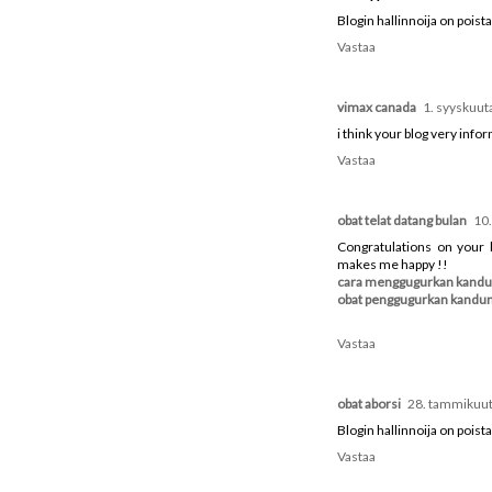
Blogin hallinnoija on poi
Vastaa
vimax canada
1. syyskuut
i think your blog very info
Vastaa
obat telat datang bulan
10
Congratulations on your 
makes me happy !!
cara menggugurkan kand
obat penggugurkan kandu
Vastaa
obat aborsi
28. tammikuut
Blogin hallinnoija on poi
Vastaa