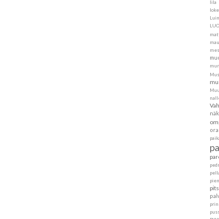
lila
loke
Lui
LU
mat
mau
mes
muo
mur
Mus
mus
Muu
nall
Va
näk
om
ora
pai
p
par
ped
pell
pie
pit
pal
pri
pus