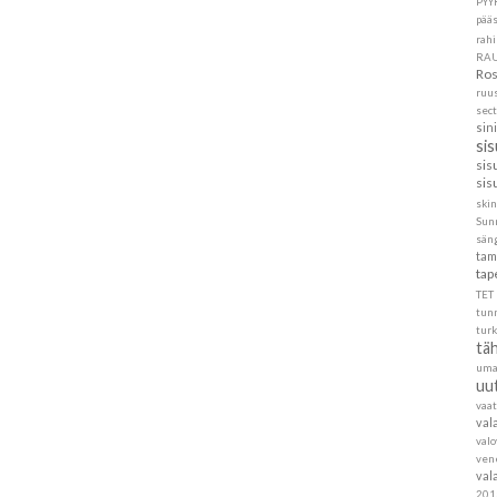
PYY
pää
rahi
RA
Ros
ruu
sec
sin
si
sis
sis
skin
Sun
sän
tam
tap
TET
tun
turk
täh
um
uu
vaa
val
val
ven
val
201