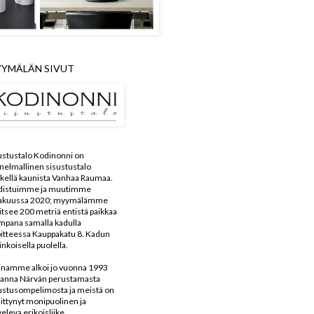
YMÄLÄN SIVUT
ustustalo Kodinonni on
nelmallinen sisustustalo
kellä kaunista Vanhaa Raumaa.
distuimme ja muutimme
kakuussa 2020; myymälämme
aitsee 200 metriä entistä paikkaa
mpana samalla kadulla
itteessa Kauppakatu 8. Kadun
inkoisella puolella.
inamme alkoi jo vuonna 1993
anna Närvän perustamasta
ustusompelimosta ja meistä on
ittynyt monipuolinen ja
veleva erikoisliike.