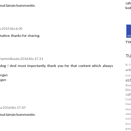
säh
stanut tämän kommentin.
kod
a 2015 klo 6.05
rmative, thanks for sharing.
TY
TU
. tammikuuta 2016 klo 17.31
%
1
blog ! And most importantly, thank you for that content which always
ark
ungan
asia
ast
ngan
Be
blo
call
Cor
Dec
a 2016 klo 17.07
Hou
elä
stanut tämän kommentin.
este
finn
geo