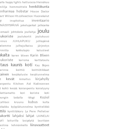
alla
happy lights
hatturasia
Heinäkuu
henkilökunta
ililja
hemmoittele
lenharmaa
hobstar
House Doctor
art Wilson
Ht.colleection
Huonekalut
ly
inventaario
inspitoitua
ENÄISYYSPÄIVÄ
jakelupaikat
jatkoaika
joulu
hemaali
johtokela
joullahja
lukoriste
joulukortit
joulukuusi
annus
JUHLAPUKU
juhlapäivä
velemme
julhajulkaisu
järjestys
vimitta
kakkulapio
kalusteet
nkaita
Karin Blixen
karen blixen
lukoriste
karisma
karttataulu
ttaus
kaunis koti
Kay Bojes
sarinna
keittiö
keittiötikkaat
tainen
kesäkaluste
kesätunnelma
kevät
kirjahylly
t
kimallus
sanpentu
Kitchen Aid
Kodinonnen
t
kohti kesää.
koiranpentu
koiratyyny
lattiamatto
kori
koriste
koti
Koziol
pungin laidalla -blogi
kubus
tallilasi
kruunu
kulta
pikakku
kylpylätunnelma
kynttelikkö
ttilä
kynttiläkoru
La Pere Pelletier
jakortti
lahjaksi
lahjat
LAINELAI
uri
laiturilla
lasipöytä
lauritzon
liinavaatteet
asliina
lehmänkello