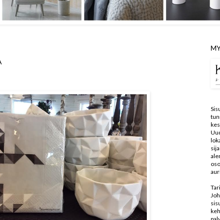
MY
A
Sis
tun
kes
Uu
lo
sij
ale
oso
aur
Tar
Joh
sis
keh
pal