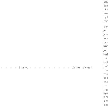
halv
helm
hii
How
hyl
ITS
jau
jou
juh
pal
kah
ka
jou
ka
kei
kel
kev'
Etusivu
Vanhempi viesti
kis
tytö
koko
kau
kris
kup
kyn
lah
lait
laut