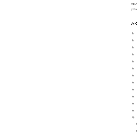
vuo
yst
AR
►
►
►
►
►
►
►
►
►
►
►
►
▼