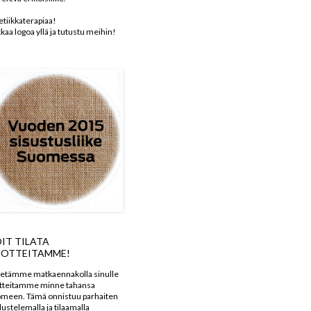
etiikkaterapiaa!
kkaa logoa yllä ja tutustu meihin!
IT TILATA
OTTEITAMME!
etämme matkaennakolla sinulle
tteitamme minne tahansa
meen. Tämä onnistuu parhaiten
dustelemalla ja tilaamalla