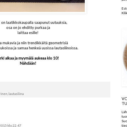
Est
Kli
n on laatikkokaupalla saapunut uutuuksia,
osa on jo ehditty purkaa ja
laittaa esille!
 mukavia ja niin trendikkäitä geometrisiä
koissa ja samaa henkeä uusissa lautasliinoissa.
rki alkaa ja myymälä aukeaa klo 10!
Nähdään!
rinen
,
lautasliina
VO
TU
Läh
tuo
Suo
tie
2015 klo 22.47