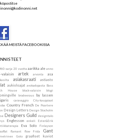
köpostitse
inonni@kodinonni.net
KKÄÄ MEISTÄ FACEBOOKISSA
NNISTEET
aarikka
ale
960-sarja
20 vuotta
anno
artek
i-valaisin
asa
arvonta
asiakasraati
astiasto
kasilta
iat
aukioloajat
avokadopasta
Bass
ach House
block-valaisin
blogi
by lassen
omingville
brodeeraus
igaris
caravaggio
City-kauppiaat
Country French
doba
De Poortere
Design Letters
on
Design Stocholm
Designers Guild
se
designtalo
Englesson
mys
enkeli
Ester&Erik
Eva Solo
tiikkaterapia
Finlayson
Gant
soffat
flamant
flow
Frida
graafiset kuviot
metrinen
Goto