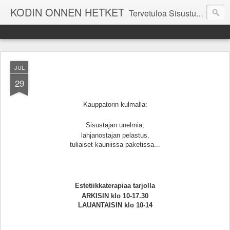
KODIN ONNEN HETKET
Tervetuloa Sisustustalo Kodinonnen "kuulumisia Kodinonnesta" -sivuille. Näillä sivuilla kerromme ajankohtaisia asioita myymälämme tapahtumista. Toivottavasti viihdyt seurassamme!
JUL
29
Kauppatorin kulmalla:
Sisustajan unelmia,
lahjanostajan pelastus,
tuliaiset kauniissa paketissa...
Estetiikkaterapiaa tarjolla
ARKISIN klo 10-17.30
LAUANTAISIN klo 10-14