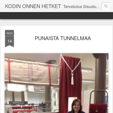
KODIN ONNEN HETKET
Tervetuloa Sisustustalo Kodinonnen "kuulumisia Kodinonnesta" -sivuille. Näillä sivuilla kerromme ajankohtaisia asioita myymälämme tapahtumista. Toivottavasti viihdyt seurassamme!
NOV
PUNAISTA TUNNELMAA
14