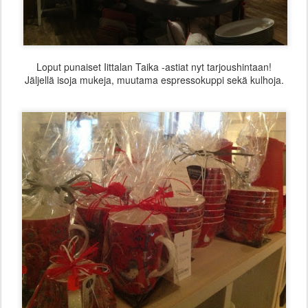
Loput punaiset Iittalan Taika -astiat nyt tarjoushintaan!
Jäljellä isoja mukeja, muutama espressokuppi sekä kulhoja.